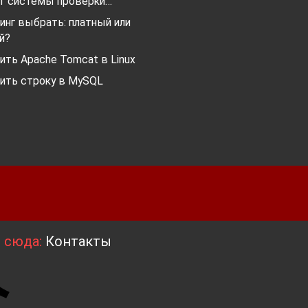
 системы проверки…
инг выбрать: платный или
й?
ить Apache Tomcat в Linux
лить строку в MySQL
я сюда:
Контакты