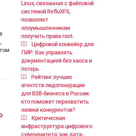
Linux, связанная с файловой
системой RefluXFS,
позволяет
злоумышленникам
в
получить права root.
,
Цифровой конвейер для
этом
ПИР: Как управлять
документацией без хаоса и
потерь
Рейтинг лучших
агентств лидогенерации
для B2B-бизнеса в России:
кто поможет перехватить
заявки конкурентов?
О
Критическая
инфраструктура цифрового
суверенитета: как дата-