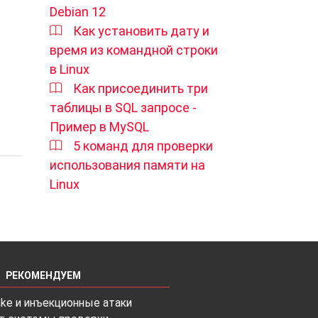
Debian 12
Как установить дату и
время из командной строки
е
в Linux
Как присоединить три
таблицы в SQL запросе -
Пример в MySQL
5 команд для проверки
использования памяти на
Linux
РЕКОМЕНДУЕМ
ke и инъекционные атаки