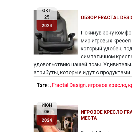
ОКТ
25
ОБЗОР FRACTAL DESI
2024
Покинув зону комфор
мир игровых кресел 
который удобен, по
симпатичном кресле
удовольствию нашей позы. Удивительно
атрибуты, которые идут с продуктами 
,
Fractal Design
,
игровое кресло
,
к
Тэги:
ИЮН
06
ИГРОВОЕ КРЕСЛО FR
МЕСТА
2024