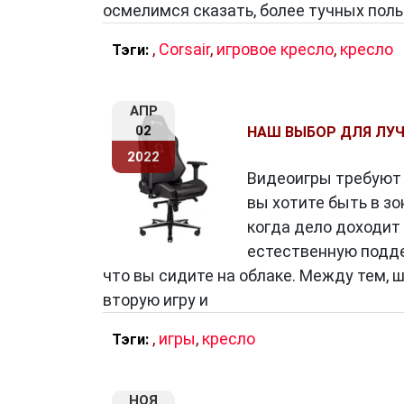
осмелимся сказать, более тучных поль
,
Corsair
,
игровое кресло
,
кресло
Тэги:
АПР
02
НАШ ВЫБОР ДЛЯ ЛУЧ
2022
Видеоигры требуют в
вы хотите быть в з
когда дело доходит
естественную подде
что вы сидите на облаке. Между тем, 
вторую игру и
,
игры
,
кресло
Тэги:
НОЯ