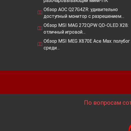
разочаровывающий мини-ПК
Обзор AOC Q27G4ZR: удивительно
доступный монитор с разрешением…
Обзор MSI MAG 272QPW QD-OLED X28:
отличный игровой…
Обзор MSI MEG X870E Ace Max: полубог
среди…
По вопросам сот