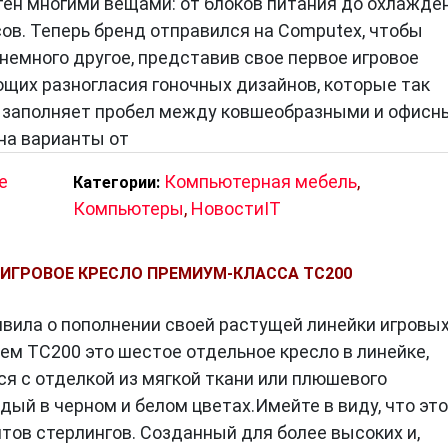
стен многими вещами: от блоков питания до охлажде
сов. Теперь бренд отправился на Computex, чтобы
немного другое, представив свое первое игровое
ющих разногласия гоночных дизайнов, которые так
ine заполняет пробел между ковшеобразными и офис
на варианты от
е
Компьютерная мебель
,
Категории:
Компьютеры
,
НовостиIT
 ИГРОВОЕ КРЕСЛО ПРЕМИУМ-КЛАССА TC200
ъявила о пополнении своей растущей линейки игровы
ем TC200 это шестое отдельное кресло в линейке,
ся с отделкой из мягкой ткани или плюшевого
ый в черном и белом цветах.Имейте в виду, что это
нтов стерлингов. Созданный для более высоких и,