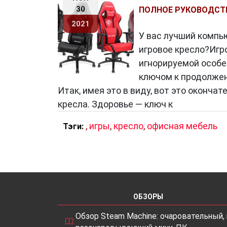
30
ПОЛНОЕ РУКОВОДСТ
2021
У вас лучший компью
игровое кресло?Игр
игнорируемой особе
ключом к продолжен
Итак, имея это в виду, вот это оконча
кресла. Здоровье — ключ к
,
игры
,
кресло
,
офисная мебель
Тэги:
ОБЗОРЫ
Обзор Steam Machine: очаровательный, 