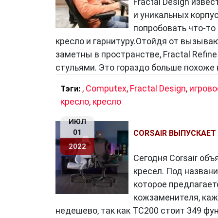
Fractal Design изве
и уникальных корпу
попробовать что-то 
кресло и гарнитуру.Отойдя от вызыва
заметны в пространстве, Fractal Ref
стульями. Это гораздо больше похоже 
,
Computex
,
Fractal Design
,
игрово
Тэги:
кресло
,
кресло
ИЮЛ
01
CORSAIR ВЫПУСКАЕТ
2022
Сегодня Corsair об
кресел. Под названи
которое предлагает
кожзаменителя, кажд
недешево, так как TC200 стоит 349 фу