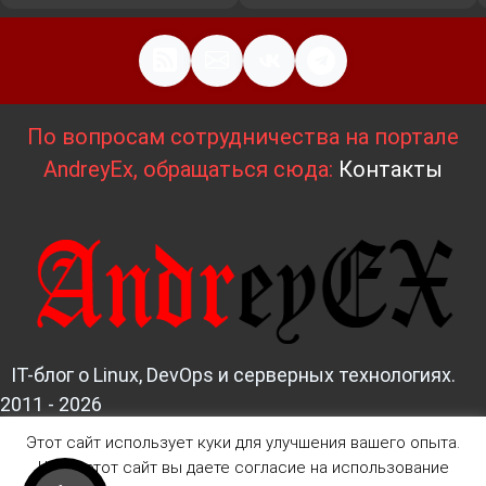
По вопросам сотрудничества на портале
AndreyEx, обращаться сюда:
Контакты
IT-блог о Linux, DevOps и серверных технологиях.
2011 - 2026
Этот сайт использует куки для улучшения вашего опыта.
Д
изайн и верстка:
AndreyEx
Читая этот сайт вы даете согласие на использование