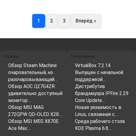
1
2
3
Вперёд »
Обзоры
Популярное
Обзор Steam Machine:
VirtualBox 7.2.14
очаровательный, но
Выпущен с начальной
разочаровывающий…
поддержкой…
Обзор AOC Q27G4ZR:
Дистрибутив
удивительно доступный
брандмауэра IPFire 2.29
монитор…
Core Update…
Обзор MSI MAG
Новая уязвимость в
272QPW QD-OLED X28:…
Linux, связанная с…
Обзор MSI MEG X870E
Среда рабочего стола
Ace Max:…
KDE Plasma 6.8…