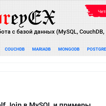
Чет
бота с базой данных (MySQL, CouchDB,
COUCHDB
MARIADB
MONGODB
POSTGR
lf Join в MySQL и примеры