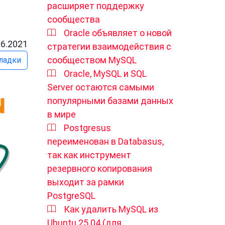
расширяет поддержку
сообщества
Oracle объявляет о новой
06.2021
стратегии взаимодействия с
сообществом MySQL
ладки
Oracle, MySQL и SQL
Server остаются самыми
популярными базами данных
в мире
Postgresus
переименован в Databasus,
так как инструмент
резервного копирования
выходит за рамки
PostgreSQL
Как удалить MySQL из
Ubuntu 25.04 (для