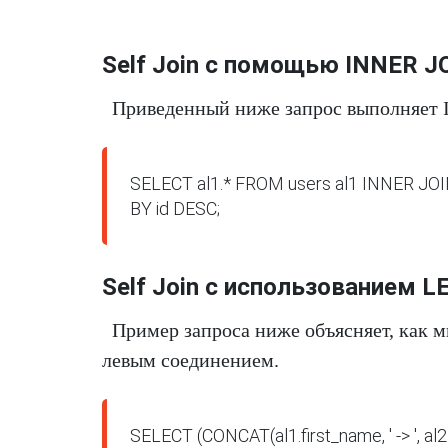
Self Join с помощью INNER J
Приведенный ниже запрос выполняет 
SELECT al1.* FROM users al1 INNER JOIN 
BY id DESC;
Self Join с использованием L
Пример запроса ниже объясняет, как 
левым соединением.
SELECT (CONCAT(al1.first_name, ' -> ', al2