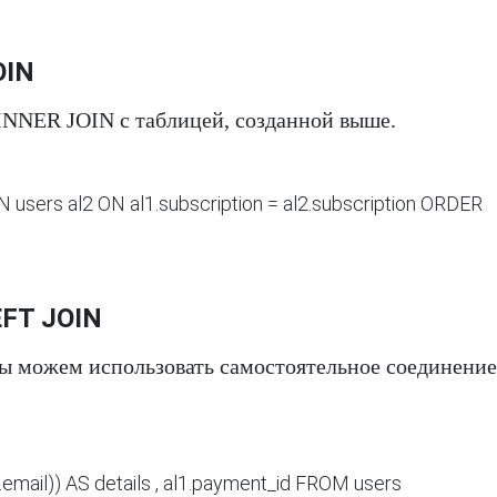
OIN
INNER JOIN с таблицей, созданной выше.
users al2 ON al1.subscription = al2.subscription ORDER 
EFT JOIN
мы можем использовать самостоятельное соединение
.email)) AS details , al1.payment_id FROM users 