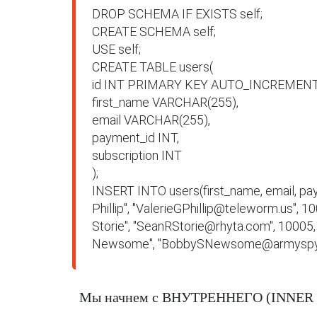
DROP SCHEMA IF EXISTS self;

CREATE SCHEMA self;

USE self;

CREATE TABLE users(

id INT PRIMARY KEY AUTO_INCREMENT,
first_name VARCHAR(255),

email VARCHAR(255),

payment_id INT,

subscription INT

);

INSERT INTO users(first_name, email, pay
Phillip", "ValerieGPhillip@teleworm.us", 100
Storie", "SeanRStorie@rhyta.com", 10005, 2
Newsome", "BobbySNewsome@armyspy.c
Мы начнем с ВНУТРЕННЕГО (INNER JOI