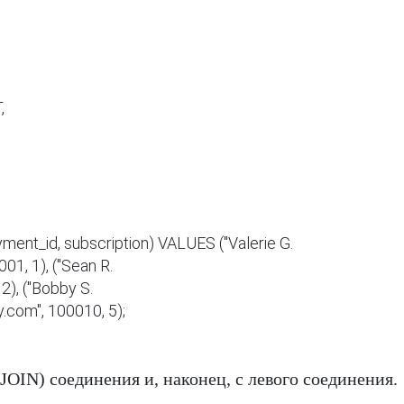


ment_id, subscription) VALUES ("Valerie G. 
01, 1), ("Sean R. 
), ("Bobby S. 
om", 100010, 5);
N) соединения и, наконец, с левого соединения.