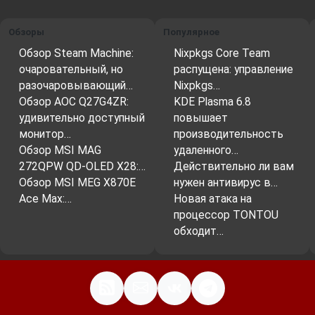
Обзоры
Популярное
Обзор Steam Machine:
Nixpkgs Core Team
очаровательный, но
распущена: управление
разочаровывающий…
Nixpkgs…
Обзор AOC Q27G4ZR:
KDE Plasma 6.8
удивительно доступный
повышает
монитор…
производительность
Обзор MSI MAG
удаленного…
272QPW QD-OLED X28:…
Действительно ли вам
Обзор MSI MEG X870E
нужен антивирус в…
Ace Max:…
Новая атака на
процессор TONTOU
обходит…