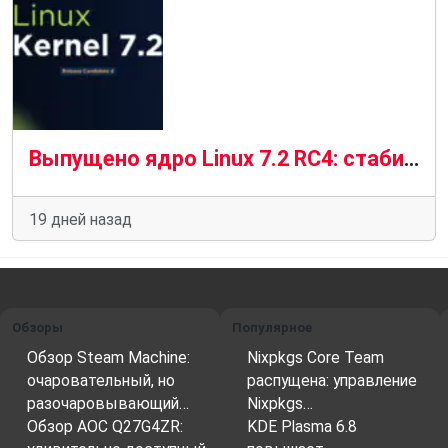
Выпущено ядро ​​Linux 7.2 RC4: стабильный прогресс в условиях «новой нормальности»
19 дней назад
Обзоры
Популярное
Обзор Steam Machine:
Nixpkgs Core Team
очаровательный, но
распущена: управление
разочаровывающий…
Nixpkgs…
Обзор AOC Q27G4ZR:
KDE Plasma 6.8