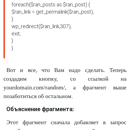
foreach($ran_posts as $ran_post) {

$ran_link = get_permalink($ran_post);

}

wp_redirect($ran_link,307);

exit;

}

}
Вот и все, что Вам надо сделать. Теперь
создадим кнопку, со ссылкой на
yourdomain.com/random/, а фрагмент выше
позаботиться об остальном.
Объяснение фрагмента:
Этот фрагмент сначала добавляет в запрос