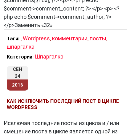
$comments[$ndx]; }?> <p> <?php echo
$comment->comment_content; ?> </p> <p> <?
php echo $comment->comment_author; ?>
</p>Заменить «32»
,
Wordpress
,
комментарии
,
посты
,
Тэги:
шпаргалка
Шпаргалка
Категории:
СЕН
24
2016
КАК ИСКЛЮЧИТЬ ПОСЛЕДНИЙ ПОСТ В ЦИКЛЕ
WORDPRESS
Исключая последние посты из цикла и / или
смещение поста в цикле является одной из