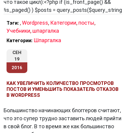
что такое цикл):<?php if (is_front_page() &&
!is_paged() ) $posts = query_posts($query_string
,
Wordpress
,
Категории
,
посты
,
Тэги:
Учебники
,
шпаргалка
Шпаргалка
Категории:
СЕН
19
2016
КАК УВЕЛИЧИТЬ КОЛИЧЕСТВО ПРОСМОТРОВ
ПОСТОВ И УМЕНЬШИТЬ ПОКАЗАТЕЛЬ ОТКАЗОВ
В WORDPRESS
Большинство начинающих блоггеров считают,
что это супер трудно заставить людей прийти
в свой блог. В то время же как большинство