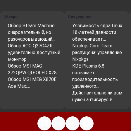
Обзоры
Популярное
Обзор Steam Machine:
Уязвимость ядра Linux
очаровательный, но
18-летней давности
разочаровывающий…
обеспечивает…
Обзор AOC Q27G4ZR:
Nixpkgs Core Team
удивительно доступный
распущена: управление
монитор…
Nixpkgs…
Обзор MSI MAG
KDE Plasma 6.8
272QPW QD-OLED X28:…
повышает
Обзор MSI MEG X870E
производительность
Ace Max:…
удаленного…
Действительно ли вам
нужен антивирус в…