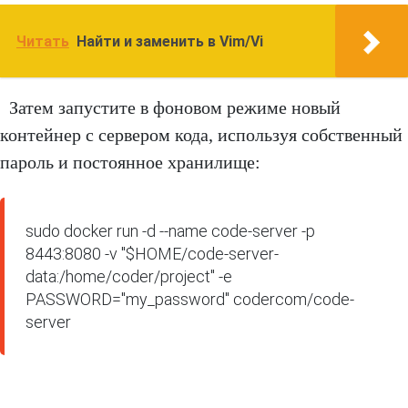
Читать
Найти и заменить в Vim/Vi
Затем запустите в фоновом режиме новый
контейнер с сервером кода, используя собственный
пароль и постоянное хранилище:
sudo docker run -d --name code-server -p 
8443:8080 -v "$HOME/code-server-
data:/home/coder/project" -e 
PASSWORD="my_password" codercom/code-
server