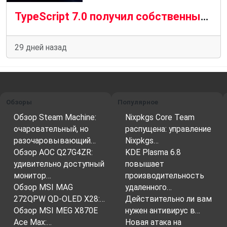
TypeScript 7.0 получил собственный компилятор на Go: что изменилось и почему это важно
29 дней назад
Обзоры
Популярное
Обзор Steam Machine:
Nixpkgs Core Team
очаровательный, но
распущена: управление
разочаровывающий…
Nixpkgs…
Обзор AOC Q27G4ZR:
KDE Plasma 6.8
удивительно доступный
повышает
монитор…
производительность
Обзор MSI MAG
удаленного…
272QPW QD-OLED X28:…
Действительно ли вам
Обзор MSI MEG X870E
нужен антивирус в…
Ace Max:…
Новая атака на