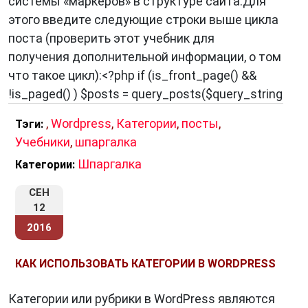
системы «маркеров» в структуре сайта.Для
этого введите следующие строки выше цикла
поста (проверить этот учебник для
получения дополнительной информации, о том
что такое цикл):<?php if (is_front_page() &&
!is_paged() ) $posts = query_posts($query_string
,
Wordpress
,
Категории
,
посты
,
Тэги:
Учебники
,
шпаргалка
Шпаргалка
Категории:
СЕН
12
2016
КАК ИСПОЛЬЗОВАТЬ КАТЕГОРИИ В WORDPRESS
Категории или рубрики в WordPress являются