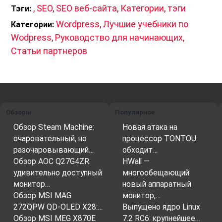
,
SEO
,
SEO веб-сайта
,
Категории
,
тэги
Тэги:
Wordpress
,
Лучшие учебники по
Категории:
Wodpress
,
Руководство для начинающих
,
Статьи партнеров
Обзоры
Популярное
Обзор Steam Machine:
Новая атака на
очаровательный, но
процессор TONTOU
разочаровывающий…
обходит…
Обзор AOC Q27G4ZR:
HWall —
удивительно доступный
многообещающий
монитор…
новый аппаратный
Обзор MSI MAG
монитор,…
272QPW QD-OLED X28:…
Выпущено ядро Linux
Обзор MSI MEG X870E
7.2 RC6: крупнейшее…