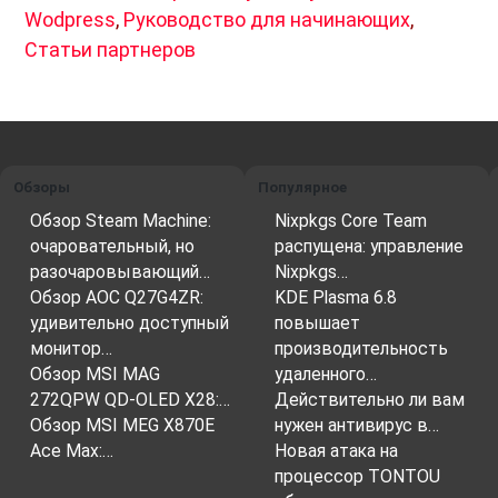
Wodpress
,
Руководство для начинающих
,
Статьи партнеров
Обзоры
Популярное
Обзор Steam Machine:
Nixpkgs Core Team
очаровательный, но
распущена: управление
разочаровывающий…
Nixpkgs…
Обзор AOC Q27G4ZR:
KDE Plasma 6.8
удивительно доступный
повышает
монитор…
производительность
Обзор MSI MAG
удаленного…
272QPW QD-OLED X28:…
Действительно ли вам
Обзор MSI MEG X870E
нужен антивирус в…
Ace Max:…
Новая атака на
процессор TONTOU