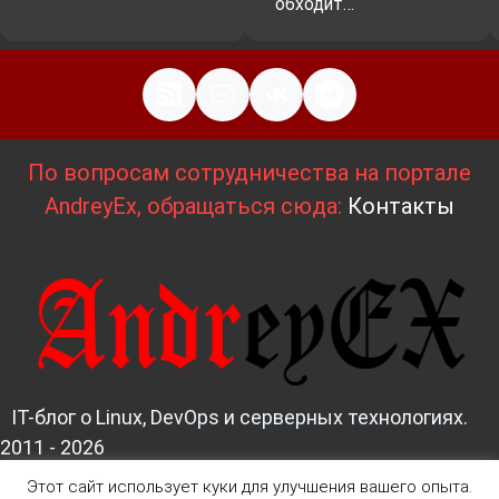
обходит…
По вопросам сотрудничества на портале
AndreyEx, обращаться сюда:
Контакты
IT-блог о Linux, DevOps и серверных технологиях.
2011 - 2026
Этот сайт использует куки для улучшения вашего опыта.
Д
изайн и верстка:
AndreyEx