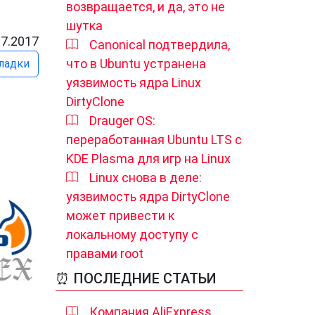
возвращается, и да, это не
шутка
07.2017
Canonical подтвердила,
что в Ubuntu устранена
ладки
уязвимость ядра Linux
DirtyClone
Drauger OS:
переработанная Ubuntu LTS с
KDE Plasma для игр на Linux
Linux снова в деле:
уязвимость ядра DirtyClone
может привести к
локальному доступу с
правами root
⏰ ПОСЛЕДНИЕ СТАТЬИ
Компания AliExpress