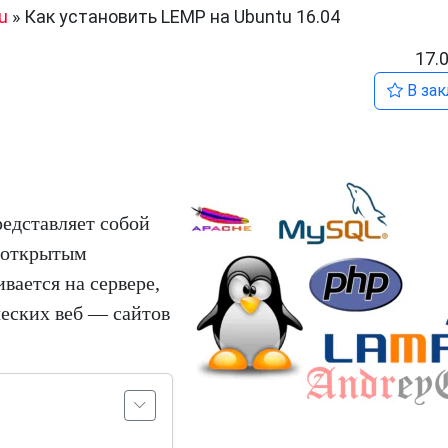
u
»
Как установить LEMP на Ubuntu 16.04
17.
В зак
едставляет собой
с открытым
вается на сервере,
еских веб — сайтов