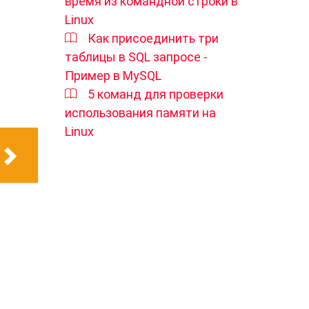
время из командной строки в
Linux
Как присоединить три
таблицы в SQL запросе -
Пример в MySQL
5 команд для проверки
использования памяти на
Linux