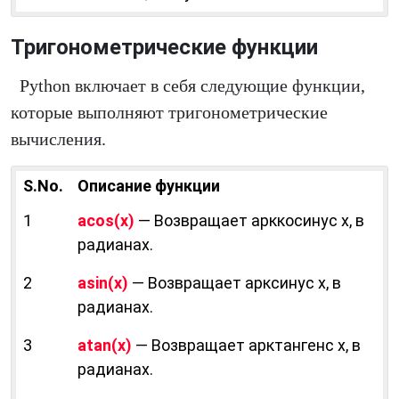
Тригонометрические функции
Python включает в себя следующие функции,
которые выполняют тригонометрические
вычисления.
S.No.
Описание функции
1
acos(х)
— Возвращает арккосинус х, в
радианах.
2
asin(х)
— Возвращает арксинус х, в
радианах.
3
atan(х)
— Возвращает арктангенс х, в
радианах.