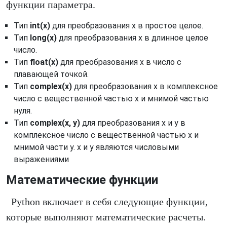
функции параметра.
Тип
int(х)
для преобразования х в простое целое.
Тип
long(х)
для преобразования х в длинное целое
число.
Тип
float(х)
для преобразования х в число с
плавающей точкой.
Тип
complex(х)
для преобразования х в комплексное
число с вещественной частью х и мнимой частью
нуля.
Тип
complex(х, у)
для преобразования х и у в
комплексное число с вещественной частью х и
мнимой части у. х и у являются числовыми
выражениями
Математические функции
Python включает в себя следующие функции,
которые выполняют математические расчеты.