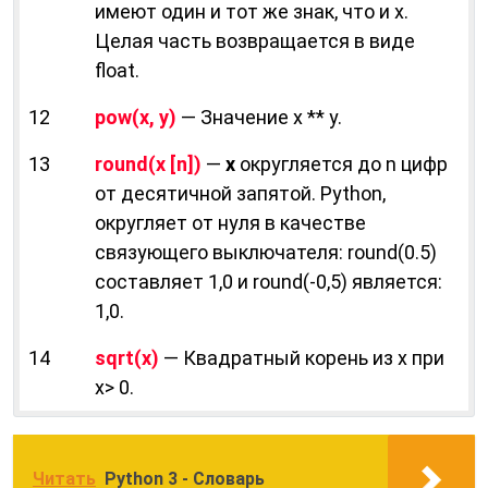
имеют один и тот же знак, что и х.
Целая часть возвращается в виде
float.
12
pow(х, у)
— Значение х ** у.
13
round(х [n])
—
х
округляется до n цифр
от десятичной запятой. Python,
округляет от нуля в качестве
связующего выключателя: round(0.5)
составляет 1,0 и round(-0,5) является:
1,0.
14
sqrt(х)
— Квадратный корень из х при
х> 0.
Читать
Python 3 - Словарь