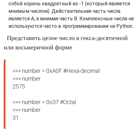
собой корень квадратный из -1 (который является
мнимым числом). Действительная часть числа
является A, а мнимая часть B. Комплексные числа не
используются часто в программировании на Python.
Представить целое число в гекса-десятичной
или восьмеричной форме
>>> number = 0xA0F #Hexa-decimal

>>> number

2575

>>> number = 0o37 #Octal

>>> number

31