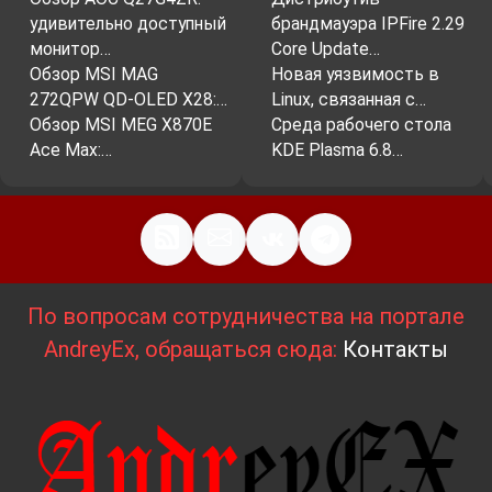
удивительно доступный
брандмауэра IPFire 2.29
монитор…
Core Update…
Обзор MSI MAG
Новая уязвимость в
272QPW QD-OLED X28:…
Linux, связанная с…
Обзор MSI MEG X870E
Среда рабочего стола
Ace Max:…
KDE Plasma 6.8…
По вопросам сотрудничества на портале
AndreyEx, обращаться сюда:
Контакты