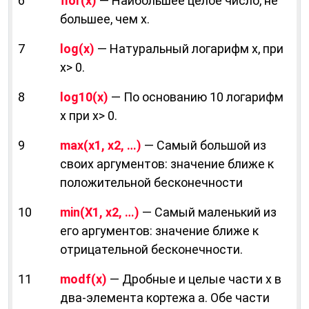
6
flor(х)
— Наибольшее целое число, не
большее, чем х.
7
log(х)
— Натуральный логарифм х, при
х> 0.
8
log10(х)
— По основанию 10 логарифм
х при х> 0.
9
max(x1, x2, …)
— Самый большой из
своих аргументов: значение ближе к
положительной бесконечности
10
min(X1, x2, …)
— Самый маленький из
его аргументов: значение ближе к
отрицательной бесконечности.
11
modf(х)
— Дробные и целые части х в
два-элемента кортежа а. Обе части