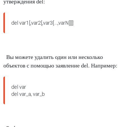
утверждения del:
del var1[,var2[,var3[....,varN]]]]
Вы можете удалить один или несколько
объектов с помощью заявление del. Например:
del var

del var_a, var_b