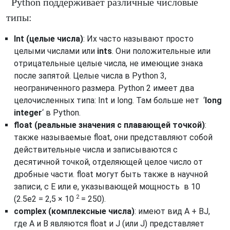
Python поддерживает различные числовые
типы:
Int (целые числа)
: Их часто называют просто
целыми числами или
ints
. Они положительные или
отрицательные целые числа, не имеющие знака
после запятой. Целые числа в Python 3,
неограниченного размера. Python 2 имеет два
целочисленных типа: Int и long. Там больше нет ‘
long
integer
‘ в Python.
float (реальные значения с плавающей точкой)
:
также называемые float, они представляют собой
действительные числа и записываются с
десятичной точкой, отделяющей целое число от
дробные части. float могут быть также в научной
записи, с Е или е, указывающей мощность в 10
2
(2.5e2 = 2,5 × 10
= 250).
complex (комплексные числа)
: имеют вид A + BJ,
где А и В являются float и J (или J) представляет