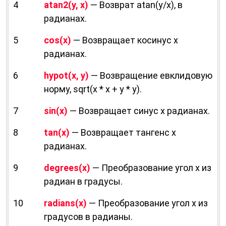
4
atan2(у, х)
— Возврат atan(у/х), в
радианах.
5
cos(х)
— Возвращает косинус х
радианах.
6
hypot(х, у)
— Возвращение евклидовую
норму, sqrt(х * х + у * у).
7
sin(х)
— Возвращает синус х радианах.
8
tan(х)
— Возвращает тангенс х
радианах.
9
degrees(х)
— Преобразование угол х из
радиан в градусы.
10
radians(х)
— Преобразование угол х из
градусов в радианы.