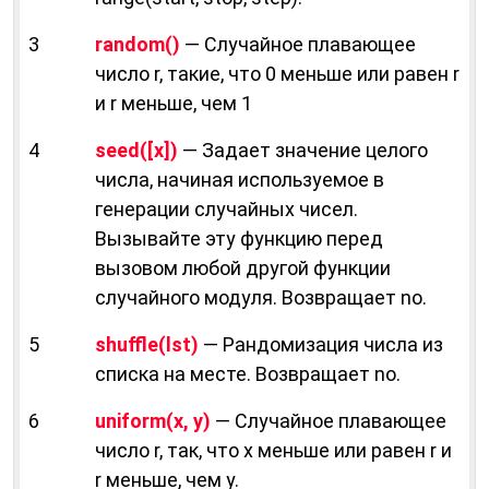
3
random()
— Случайное плавающее
число r, такие, что 0 меньше или равен r
и r меньше, чем 1
4
seed([х])
— Задает значение целого
числа, начиная используемое в
генерации случайных чисел.
Вызывайте эту функцию перед
вызовом любой другой функции
случайного модуля. Возвращает no.
5
shuffle(lst)
— Рандомизация числа из
списка на месте. Возвращает no.
6
uniform(х, у)
— Случайное плавающее
число r, так, что х меньше или равен r и
r меньше, чем у.