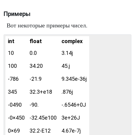
Примеры
Вот некоторые примеры чисел.
int
float
complex
10
0.0
3.14j
100
34.20
45.j
-786
-21.9
9.345e-36j
345
32.3+e18
.876j
-0490
-90.
-.6546+0J
-0×450
-32.45e100
3e+26J
0×69
32.2-E12
4.67e-7j