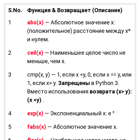
S.No.
Функция & Возвращает (Описание)
1
abs(х)
— Абсолютное значение х:
(положительное) расстояние между x*
и нулем.
2
ceil(х)
— Наименьшее целое число не
меньше, чем х.
3
cmp(х, у) — 1, если х <у, 0, если х == у, или
1, если х> у.
Запрещены
в Python 3.
Вместо использования
возврата (х> у):
(х <у)
.
х
4
ехр(х)
— Экспоненциальный х: е
5
fabs(х)
— Абсолютное значение х.