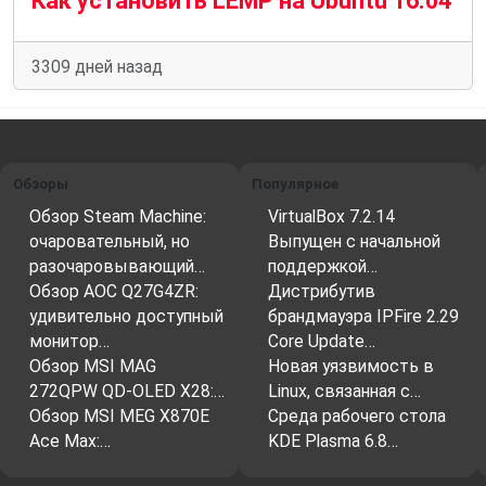
Как установить LEMP на Ubuntu 16.04
3309 дней назад
Обзоры
Популярное
Обзор Steam Machine:
VirtualBox 7.2.14
очаровательный, но
Выпущен с начальной
разочаровывающий…
поддержкой…
Обзор AOC Q27G4ZR:
Дистрибутив
удивительно доступный
брандмауэра IPFire 2.29
монитор…
Core Update…
Обзор MSI MAG
Новая уязвимость в
272QPW QD-OLED X28:…
Linux, связанная с…
Обзор MSI MEG X870E
Среда рабочего стола
Ace Max:…
KDE Plasma 6.8…