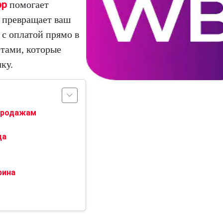
pp
помогает
т превращает ваш
 с оплатой прямо в
ётами, которые
ку.
 продажам
ца
рина