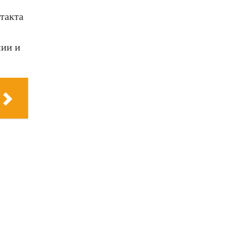
такта
нии и