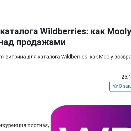
аталога Wildberries: как Mool
 над продажами
m-витрина для каталога Wildberries: как Mooly возв
25.
В зак
нкуренция плотная,