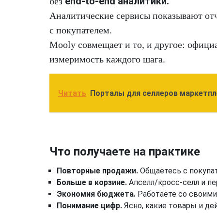
end-to-end аналитики.
без
Аналитические сервисы показывают отч
с покупателем.
Mooly совмещает и то, и другое: офици
измеримость каждого шага.
Читать
Порталы для селлеров маркетпл
Что получаете на практике
Повторные продажи.
Общаетесь с покупат
Больше в корзине.
Апселл/кросс-селл и п
Экономия бюджета.
Работаете со своими 
Понимание цифр.
Ясно, какие товары и де