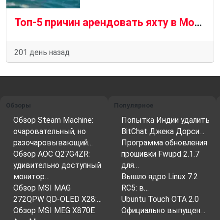
Топ-5 причин арендовать яхту в Москве
201 день назад
Обзоры
Популярное
Обзор Steam Machine:
Попытка Индии удалить
очаровательный, но
BitChat Джека Дорси…
разочаровывающий…
Программа обновления
Обзор AOC Q27G4ZR:
прошивки Fwupd 2.1.7
удивительно доступный
для…
монитор…
Вышло ядро ​​Linux 7.2
Обзор MSI MAG
RC5: в…
272QPW QD-OLED X28:…
Ubuntu Touch OTA 2.0
Обзор MSI MEG X870E
Официально выпущен…