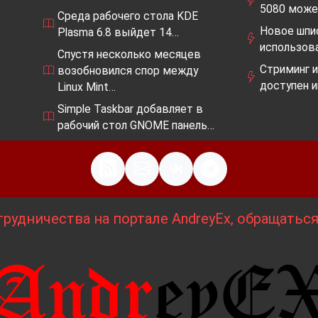
5080 мож
Среда рабочего стола KDE
Новое шпио
Plasma 6.8 выйдет 14…
использов
Спустя несколько месяцев
Стриминг и
возобновился спор между
доступен 
Linux Mint…
Simple Taskbar добавляет в
рабочий стол GNOME панель…
рудничества на портале AndreyEx, обращатьс