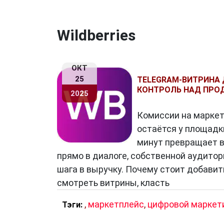
Wildberries
ОКТ
25
TELEGRAM-ВИТРИНА 
КОНТРОЛЬ НАД ПР
2025
Комиссии на маркетп
остаётся у площадки
минут превращает в
прямо в диалоге, собственной аудито
шага в выручку. Почему стоит добави
смотреть витрины, класть
,
маркетплейс
,
цифровой маркет
Тэги: