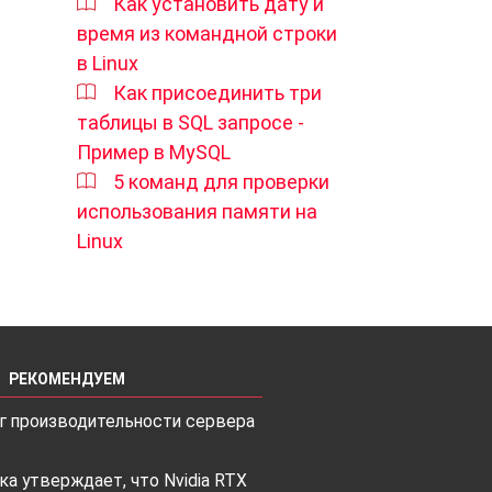
Как установить дату и
время из командной строки
в Linux
Как присоединить три
таблицы в SQL запросе -
Пример в MySQL
5 команд для проверки
использования памяти на
Linux
РЕКОМЕНДУЕМ
г производительности сервера
ка утверждает, что Nvidia RTX