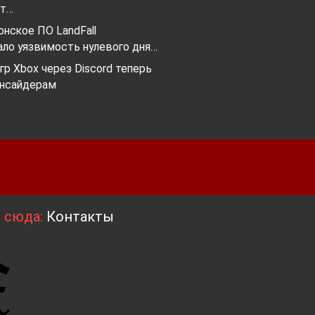
ет…
нское ПО LandFall
ало уязвимость нулевого дня…
гр Xbox через Discord теперь
инсайдерам
я сюда:
Контакты