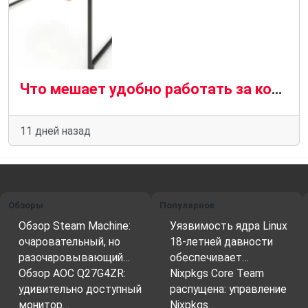
Что мешает удобно работать за компьютером и при чём тут стол
11 дней назад
Обзоры
Популярное
Обзор Steam Machine:
Уязвимость ядра Linux
очаровательный, но
18-летней давности
разочаровывающий…
обеспечивает…
Обзор AOC Q27G4ZR:
Nixpkgs Core Team
удивительно доступный
распущена: управление
монитор…
Nixpkgs…