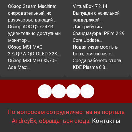
Обзор Steam Machine:
VirtualBox 7.2.14
очаровательный, но
Выпущен с начальной
разочаровывающий…
поддержкой…
Обзор AOC Q27G4ZR:
Дистрибутив
удивительно доступный
брандмауэра IPFire 2.29
монитор…
Core Update…
Обзор MSI MAG
Новая уязвимость в
272QPW QD-OLED X28:…
Linux, связанная с…
Обзор MSI MEG X870E
Среда рабочего стола
Ace Max:…
KDE Plasma 6.8…
По вопросам сотрудничества на портале
AndreyEx, обращаться сюда:
Контакты