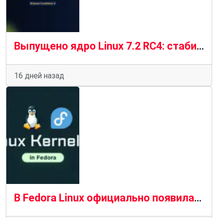
Выпущено ядро ​​Linux 7.2 RC4: стабильный прогресс в условиях «новой нормальности»
16 дней назад
В Fedora Linux официально появилась версия ядра Linux 7.1