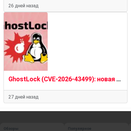
26 дней назад
GhostLock (CVE-2026-43499): новая опасная уязвимость ядра Linux и риск локального получения root-доступа
27 дней назад
Обзоры
Популярное