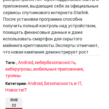
Trojan-Banker
— предназначен для кражи
приложения, выдающие себя за официальные
банковских данных, включая логины, пароли
сервисы спутникового интернета Starlink.
и данные карт.
После установки программа способна
Trojan-Ransom
— блокирует систему или
получить полный контроль над устройством,
шифрует файлы, требуя выкуп.
похищать финансовые данные и даже
Trojan-Mailfinder
— собирает адреса
использовать смартфон для скрытого
электронной почты для последующих спам-
майнинга криптовалюты.Эксперты отмечают,
рассылок.
что новая кампания демонстрирует рост
Trojan-DDoS
— подключает заражённый
,
Android
,
кибербезопасность
,
Тэги:
компьютер к ботнету для проведения атак
киберугрозы
,
мобильные приложения
,
на сайты и серверы.
трояны
Каждый из этих типов может быть частью
Android
,
Безопасность в IT
,
Категории:
сложной инфраструктуры, объединяющей
НовостиIT
тысячи заражённых устройств по всему миру.
ЯНВ
Современные формы троянов
22