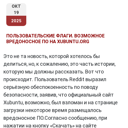
серверами, что можно заметить по
ОКТ
аномальной активности.
19
Будущее троянов: новые угрозы и
2025
тенденции
ПОЛЬЗОВАТЕЛЬСКИЕ ФЛАГИ. ВОЗМОЖНОЕ
Трояны становятся всё умнее. Уже сейчас
ВРЕДОНОСНОЕ ПО НА XUBUNTU.ORG
появляются
ИИ-ориентированные трояны
,
способные адаптироваться под поведение
Это не та новость, которой хотелось бы
пользователя и обходить системы защиты.
делиться, но, к сожалению, это часть истории,
Некоторые вредоносы используют
нейросети
которую мы должны рассказать. Вот что
для маскировки под легитимные процессы, а
происходит. Пользователь Reddit выразил
также
deepfake-технологии
для подделки
серьёзную обеспокоенность по поводу
голоса и видео в фишинговых атаках.
безопасности, заявив, что официальный сайт
Xubuntu, возможно, был взломан и на странице
Кроме того, развитие
интернета вещей (IoT)
загрузки некоторое время размещалось
и подключённых устройств создаёт новые
вредоносное ПО.Согласно сообщению, при
векторы атак — трояны могут внедряться
нажатии на кнопку «Скачать» на сайте
даже в «умные» камеры, холодильники и