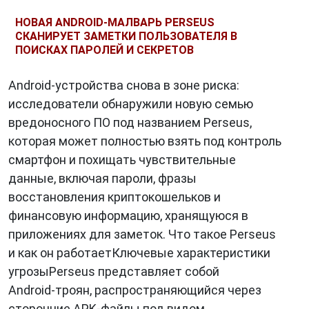
устройству (так называемые backdoor-
трояны);
НОВАЯ ANDROID‑МАЛВАРЬ PERSEUS
СКАНИРУЕТ ЗАМЕТКИ ПОЛЬЗОВАТЕЛЯ В
Красть личные данные
, включая пароли,
ПОИСКАХ ПАРОЛЕЙ И СЕКРЕТОВ
банковские реквизиты и переписку;
Отправлять или получать команды
от
Android‑устройства снова в зоне риска:
управляющего сервера (C&C);
исследователи обнаружили новую семью
Загружать другие вредоносные
вредоносного ПО под названием Perseus,
программы
;
которая может полностью взять под контроль
Шпионить за пользователем
, включая
смартфон и похищать чувствительные
запись с камеры и микрофона;
данные, включая пароли, фразы
Модифицировать системные файлы
и
восстановления криптокошельков и
настройки безопасности.
финансовую информацию, хранящуюся в
Современные трояны часто имеют
приложениях для заметок. Что такое Perseus
модульную структуру
— их возможности
и как он работаетКлючевые характеристики
можно расширять новыми компонентами, что
угрозыPerseus представляет собой
делает их универсальными инструментами
Android‑троян, распространяющийся через
кибератак.
сторонние APK‑файлы под видом