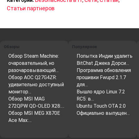
Категории:
Статьи партнеров
Обзоры
Популярное
Обзор Steam Machine:
Попытка Индии удалить
очаровательный, но
BitChat Джека Дорси…
разочаровывающий…
Программа обновления
Обзор AOC Q27G4ZR:
прошивки Fwupd 2.1.7
удивительно доступный
для…
монитор…
Вышло ядро ​​Linux 7.2
Обзор MSI MAG
RC5: в…
272QPW QD-OLED X28:…
Ubuntu Touch OTA 2.0
Обзор MSI MEG X870E
Официально выпущен…
Ace Max:…