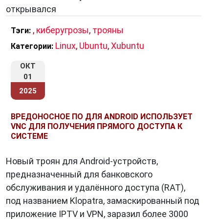
открывался
автомобили.
Заключение
,
киберугрозы
,
трояны
Тэги:
Linux
,
Ubuntu
,
Xubuntu
Категории:
Троян — это не просто вредоносная
программа. Это
символ цифрового обмана
,
ОКТ
который эволюционирует вместе с самим
01
интернетом. Его главная сила — не в
2025
технической сложности, а в способности
эксплуатировать человеческое доверие. В
ВРЕДОНОСНОЕ ПО ДЛЯ ANDROID ИСПОЛЬЗУЕТ
эпоху, когда границы между реальным и
VNC ДЛЯ ПОЛУЧЕНИЯ ПРЯМОГО ДОСТУПА К
СИСТЕМЕ
цифровым миром стираются, знание о таких
угрозах становится не просто полезным — оно
Новый троян для Android-устройств,
необходимо для выживания в
предназначенный для банковского
киберпространстве.
обслуживания и удалённого доступа (RAT),
под названием Klopatra, замаскированный под
приложение IPTV и VPN, заразил более 3000