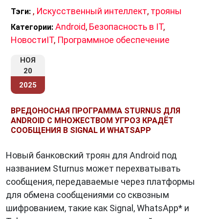
(ransomware).
,
Искусственный интеллект
,
трояны
Тэги:
Цели и мотивы распространения
Android
,
Безопасность в IT
,
Категории:
НовостиIT
,
Программное обеспечение
Если в начале 2000-х трояны создавались в
основном энтузиастами или хакерами-
НОЯ
одиночками, то сегодня за ними стоят
20
организованные киберпреступные группы
. Их
2025
цель —
финансовая выгода
.
ВРЕДОНОСНАЯ ПРОГРАММА STURNUS ДЛЯ
Трояны используются для:
ANDROID С МНОЖЕСТВОМ УГРОЗ КРАДЁТ
СООБЩЕНИЯ В SIGNAL И WHATSAPP
кражи криптовалютных кошельков и NFT;
получения доступа к корпоративным сетям;
Новый банковский троян для Android под
шантажа и кибершпионажа;
названием Sturnus может перехватывать
подмены платёжных реквизитов в онлайн-
сообщения, передаваемые через платформы
банкинге;
для обмена сообщениями со сквозным
распространения фейковых обновлений
шифрованием, такие как Signal, WhatsApp* и
систем безопасности.