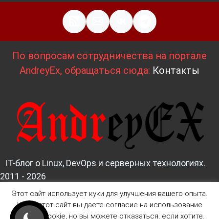
По вопросам сотрудничества на портале
AndreyEx, обращаться сюда:
Контакты
IT-блог о Linux, DevOps и серверных технологиях.
2011 - 2026
Этот сайт использует куки для улучшения вашего опыта.
Д
изайн и верстка:
AndreyEx
Читая этот сайт вы даете согласие на использование
файлов Cookie, но вы можете отказаться, если хотите.