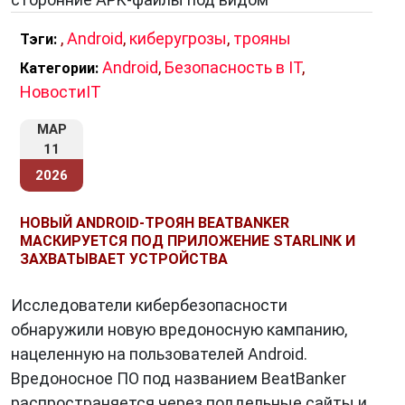
Классификация троянов
,
Android
,
киберугрозы
,
трояны
Тэги:
С развитием технологий трояны стали
Android
,
Безопасность в IT
,
Категории:
делиться на множество подтипов в
НовостиIT
зависимости от своих задач. Наиболее
МАР
распространённые из них:
11
Backdoor-трояны
— создают удалённый
2026
доступ к системе. С их помощью
НОВЫЙ ANDROID-ТРОЯН BEATBANKER
злоумышленник может управлять
МАСКИРУЕТСЯ ПОД ПРИЛОЖЕНИЕ STARLINK И
компьютером как своим собственным.
ЗАХВАТЫВАЕТ УСТРОЙСТВА
Trojan-Downloader
— загружает на
устройство другие вредоносные
Исследователи кибербезопасности
программы.
обнаружили новую вредоносную кампанию,
Trojan-Spy
— отслеживает действия
нацеленную на пользователей Android.
пользователя, включая нажатия клавиш,
Вредоносное ПО под названием BeatBanker
содержимое буфера обмена и скриншоты.
распространяется через поддельные сайты и