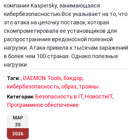
автоматически, а троян требует участия
компания Kaspersky, занимающаяся
человека — например, когда пользователь сам
кибербезопасностью.Все указывает на то, что
устанавливает заражённый файл, считая его
это атака на цепочку поставок, которая
полезным. Именно это делает троянов
скомпрометировала ее установщиков для
особенно опасными: они играют на доверии.
распространения вредоносной полезной
нагрузки. Атака привела к тысячам заражений
Как работает троян
в более чем 100 странах. Однако полезные
Механизм действия трояна строится на
нагрузки
социальной инженерии
— манипулировании
,
DAEMON Tools
,
бэкдор
,
Тэги:
поведением пользователя. Злоумышленники
кибербезопасность
,
образ
,
трояны
маскируют вредоносные программы под
Безопасность в IT
,
НовостиIT
,
популярные приложения, игры, обновления,
Категории:
Программное обеспечение
офисные документы или даже антивирусы.
МАР
После запуска троян может:
20
Открывать удалённый доступ
к
2026