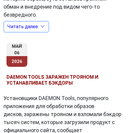
обман и внедрение под видом чего-то
безвредного.
Происхождение термина и его смысл
Читать далее
Название «троян» (или «троянская
программа», «Trojan Horse») происходит от
МАЙ
06
легенды о Троянском коне — деревянной
статуе, в которой скрывались греческие
2026
воины, чтобы проникнуть в город Трою.
DAEMON TOOLS ЗАРАЖЕН ТРОЯНОМ И
Аналогично, цифровой троян — это программа,
УСТАНАВЛИВАЕТ БЭКДОРЫ
которая
выглядит легитимной
, но внутри
содержит
вредоносный код
, выполняющий
Установщики DAEMON Tools, популярного
действия без ведома пользователя.
приложения для обработки образов
Главное отличие трояна от вируса в том, что
дисков, заражены трояном и взломали бэкдор
он
не распространяется сам по себе
. Вирус
тысяч систем, которые загрузили продукт с
способен заражать другие файлы и системы
официального сайта, сообщает