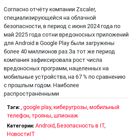
неизвестных программ.
Согласно отчёту компании Zscaler,
Регулярные обновления системы
—
специализирующейся на облачной
уязвимости в старых версиях ПО часто
безопасности, в период с июня 2024 года по
становятся точкой входа.
май 2025 года сотни вредоносных приложений
Осторожность при загрузке файлов и
для Android в Google Play были загружены
переходах по ссылкам
— особенно в
более 40 миллионов раз.За тот же период
письмах и мессенджерах.
компания зафиксировала рост числа
Ограниченные права пользователя
—
вредоносных программ, нацеленных на
работа под обычной учётной записью
мобильные устройства, на 67 % по сравнению
снижает риск критических изменений в
с прошлым годом. Наиболее
системе.
распространёнными
Использование межсетевого экрана
,
google play
,
киберугрозы
,
мобильный
(фаервола)
— позволяет отслеживать
Тэги:
телефон
,
трояны
,
шпионаж
несанкционированные соединения.
Мониторинг сетевой активности
— многие
Android
,
Безопасность в IT
,
Категории:
трояны обмениваются данными с внешними
НовостиIT