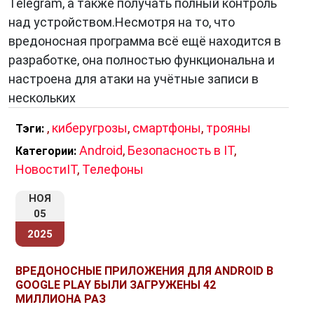
Telegram, а также получать полный контроль
Особую опасность представляют
над устройством.Несмотря на то, что
государственные кибератаки
, где трояны
вредоносная программа всё ещё находится в
становятся инструментом кибершпионажа и
разработке, она полностью функциональна и
саботажа. Известны случаи, когда трояны
настроена для атаки на учётные записи в
внедрялись в промышленное оборудование,
нескольких
телекоммуникационные сети и системы
,
киберугрозы
,
смартфоны
,
трояны
Тэги:
управления инфраструктурой.
Android
,
Безопасность в IT
,
Категории:
Методы защиты и обнаружения
НовостиIT
,
Телефоны
Поскольку трояны полагаются на обман,
НОЯ
защита должна быть
комплексной
:
05
Антивирус с проактивной защитой
—
2025
современные решения используют
эвристический анализ и поведенческое
ВРЕДОНОСНЫЕ ПРИЛОЖЕНИЯ ДЛЯ ANDROID В
GOOGLE PLAY БЫЛИ ЗАГРУЖЕНЫ 42
моделирование, способное выявить
МИЛЛИОНА РАЗ
подозрительные действия даже у