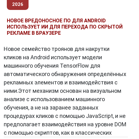
Раньше трояны чаще всего
2026
распространялись через электронную почту и
пиратское ПО, но сегодня их методы стали
НОВОЕ ВРЕДОНОСНОЕ ПО ДЛЯ ANDROID
куда изощрённее. В 2020-х годах наблюдается
ИСПОЛЬЗУЕТ ИИ ДЛЯ ПЕРЕХОДА ПО СКРЫТОЙ
РЕКЛАМЕ В БРАУЗЕРЕ
всплеск
мобильных троянов
, особенно под
Android, которые маскируются под банковские
Новое семейство троянов для накрутки
приложения, антивирусы и даже системные
кликов на Android использует модели
обновления.
машинного обучения TensorFlow для
Современные трояны используют
автоматического обнаружения определённых
обфускацию кода
,
шифрование трафика
и
рекламных элементов и взаимодействия с
динамические серверы управления
, что
ними.Этот механизм основан на визуальном
усложняет их обнаружение. Например, такие
анализе с использованием машинного
угрозы, как
Emotet
и
TrickBot
,
обучения, а не на заранее заданных
эволюционировали из простых троянов в
процедурах кликов с помощью JavaScript, и не
многоуровневые платформы для доставки
предполагает взаимодействия на уровне DOM
других вредоносов, включая вымогателей
с помощью скриптов, как в классических