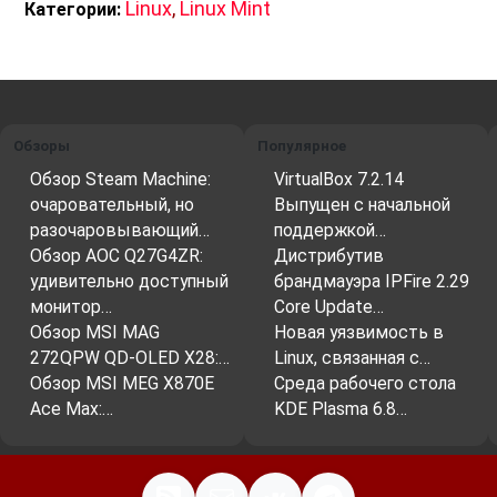
Linux
,
Linux Mint
Категории:
Обзоры
Популярное
Обзор Steam Machine:
VirtualBox 7.2.14
очаровательный, но
Выпущен с начальной
разочаровывающий…
поддержкой…
Обзор AOC Q27G4ZR:
Дистрибутив
удивительно доступный
брандмауэра IPFire 2.29
монитор…
Core Update…
Обзор MSI MAG
Новая уязвимость в
272QPW QD-OLED X28:…
Linux, связанная с…
Обзор MSI MEG X870E
Среда рабочего стола
Ace Max:…
KDE Plasma 6.8…