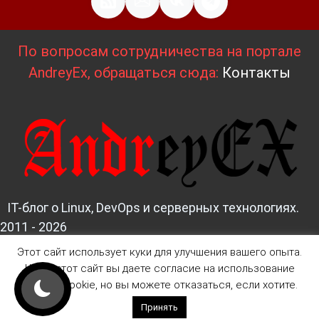
По вопросам сотрудничества на портале
AndreyEx, обращаться сюда:
Контакты
IT-блог о Linux, DevOps и серверных технологиях.
2011 - 2026
Этот сайт использует куки для улучшения вашего опыта.
Д
изайн и верстка:
AndreyEx
Читая этот сайт вы даете согласие на использование
файлов Cookie, но вы можете отказаться, если хотите.
Принять