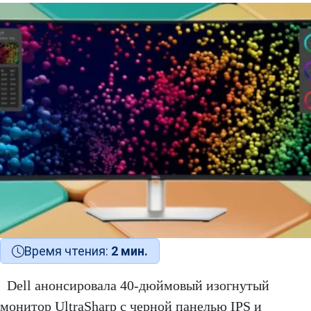
Время чтения:
2 мин.
Dell анонсировала 40-дюймовый изогнутый
монитор UltraSharp с черной панелью IPS и