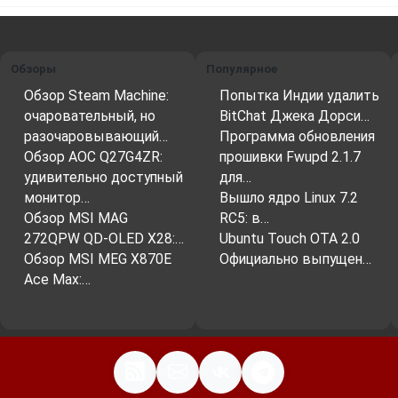
Обзоры
Популярное
Обзор Steam Machine:
Попытка Индии удалить
очаровательный, но
BitChat Джека Дорси…
разочаровывающий…
Программа обновления
Обзор AOC Q27G4ZR:
прошивки Fwupd 2.1.7
удивительно доступный
для…
монитор…
Вышло ядро ​​Linux 7.2
Обзор MSI MAG
RC5: в…
272QPW QD-OLED X28:…
Ubuntu Touch OTA 2.0
Обзор MSI MEG X870E
Официально выпущен…
Ace Max:…