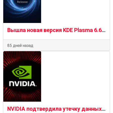
Вышла новая версия KDE Plasma 6.6.5, повышающая производительность для пользователей графических процессоров NVIDIA
85 дней назад
NVIDIA подтвердила утечку данных GeForce NOW у армянского партнера