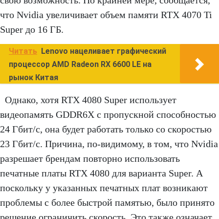
свою возможность. По крайней мере, сообщается,
что Nvidia увеличивает объем памяти RTX 4070 Ti
Super до 16 ГБ.
Читать
Lenovo нацеливает графический
процессор AMD Radeon RX 6600 LE на
рынок Китая
Однако, хотя RTX 4080 Super использует
видеопамять GDDR6X с пропускной способностью
24 Гбит/с, она будет работать только со скоростью
23 Гбит/с. Причина, по-видимому, в том, что Nvidia
разрешает брендам повторно использовать
печатные платы RTX 4080 для варианта Super. А
поскольку у указанных печатных плат возникают
проблемы с более быстрой памятью, было принято
решение ограничить скорость. Это также означает,