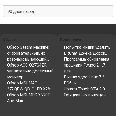
90 дней назад
Обзоры
Популярное
Обзор Steam Machine:
Попытка Индии удалить
очаровательный, но
BitChat Джека Дорси…
разочаровывающий…
Программа обновления
Обзор AOC Q27G4ZR:
прошивки Fwupd 2.1.7
удивительно доступный
для…
монитор…
Вышло ядро ​​Linux 7.2
Обзор MSI MAG
RC5: в…
272QPW QD-OLED X28:…
Ubuntu Touch OTA 2.0
Обзор MSI MEG X870E
Официально выпущен…
Ace Max:…