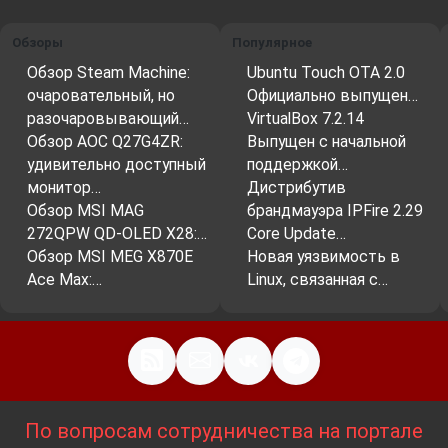
Обзоры
Популярное
Обзор Steam Machine:
Ubuntu Touch OTA 2.0
очаровательный, но
Официально выпущен…
разочаровывающий…
VirtualBox 7.2.14
Обзор AOC Q27G4ZR:
Выпущен с начальной
удивительно доступный
поддержкой…
монитор…
Дистрибутив
Обзор MSI MAG
брандмауэра IPFire 2.29
272QPW QD-OLED X28:…
Core Update…
Обзор MSI MEG X870E
Новая уязвимость в
Ace Max:…
Linux, связанная с…
По вопросам сотрудничества на портале