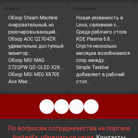
Обзоры
Популярное
Обзор Steam Machine:
Новая уязвимость в
очаровательный, но
Linux, связанная с…
разочаровывающий…
Среда рабочего стола
Обзор AOC Q27G4ZR:
KDE Plasma 6.8…
удивительно доступный
Спустя несколько
монитор…
месяцев возобновился
Обзор MSI MAG
спор между…
272QPW QD-OLED X28:…
Simple Taskbar
Обзор MSI MEG X870E
добавляет в рабочий
Ace Max:…
стол…
По вопросам сотрудничества на портале
AndreyEx, обращаться сюда:
Контакты