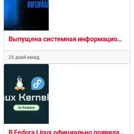
Выпущена системная информационная утилита Fastfetch 2.66 с улучшенной функцией обнаружения графических процессоров AMD
26 дней назад
В Fedora Linux официально появилась версия ядра Linux 7.1