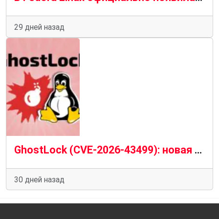
29 дней назад
GhostLock (CVE-2026-43499): новая опасная уязвимость ядра Linux и риск локального получения root-доступа
30 дней назад