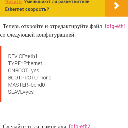
Читать
Уменьшают ли разветвители
Ethernet скорость?
Теперь откройте и отредактируйте файл
ifcfg-eth1
со следующей конфигурацией.
DEVICE=eth1

TYPE=Ethernet

ONBOOT=yes

BOOTPROTO=none

MASTER=bond0

SLAVE=yes
Сделайте то же самое для
.
ifcfg-eth2