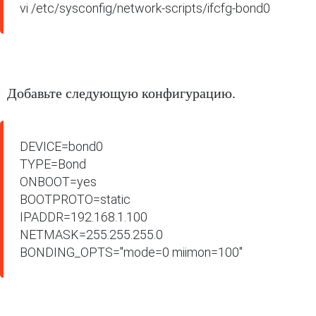
vi /etc/sysconfig/network-scripts/ifcfg-bond0
Добавьте следующую конфигурацию.
DEVICE=bond0

TYPE=Bond

ONBOOT=yes

BOOTPROTO=static

IPADDR=192.168.1.100

NETMASK=255.255.255.0

BONDING_OPTS="mode=0 miimon=100"