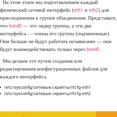
На этом этапе мы подготавливаем каждый
физический сетевой интерфейс (
и
) для
eth1
eth2
присоединения к группе объединения. Представьте,
что
— это лидер группы, а эти два
bond0
интерфейса — члены его группы (подчиненные).
Они больше не будут работать независимо — они
будут взаимодействовать только через
.
bond0
Мы делаем это путем создания или
редактирования конфигурационных файлов для
каждого интерфейса.
/etc/sysconfig/сетевые скрипты/ifcfg-eth1
/etc/sysconfig/сетевые скрипты/ifcfg-eth2