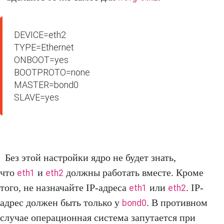
DEVICE=eth2

TYPE=Ethernet

ONBOOT=yes

BOOTPROTO=none

MASTER=bond0

SLAVE=yes
Без этой настройки ядро не будет знать,
что
и
должны работать вместе. Кроме
eth1
eth2
того, не назначайте IP-адреса
или
. IP-
eth1
eth2
адрес должен быть только у
. В противном
bond0
случае операционная система запутается при