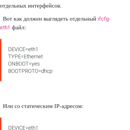
отдельных интерфейсов.
Вот как должен выглядеть отдельный
ifcfg-
файл:
eth1
DEVICE=eth1

TYPE=Ethernet

ONBOOT=yes

BOOTPROTO=dhcp
Или со статическим IP-адресом:
DEVICE=eth1
