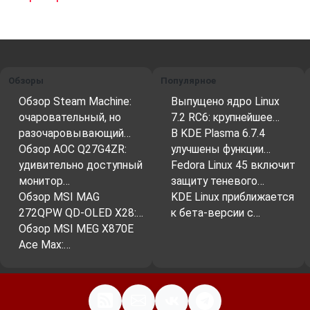
Обзоры
Популярное
Обзор Steam Machine:
Выпущено ядро Linux
очаровательный, но
7.2 RC6: крупнейшее…
разочаровывающий…
В KDE Plasma 6.7.4
Обзор AOC Q27G4ZR:
улучшены функции…
удивительно доступный
Fedora Linux 45 включит
монитор…
защиту теневого…
Обзор MSI MAG
KDE Linux приближается
272QPW QD-OLED X28:…
к бета-версии с…
Обзор MSI MEG X870E
Ace Max:…