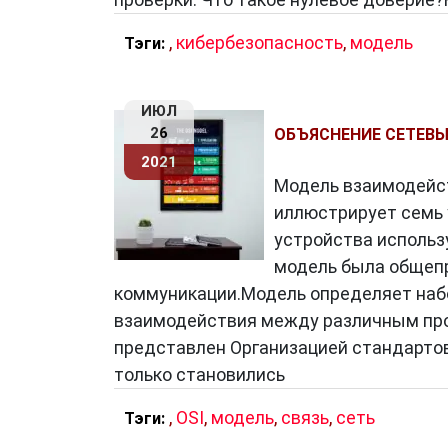
,
кибербезопасность
,
модель
Тэги:
ИЮЛ
26
ОБЪЯСНЕНИЕ СЕТЕВЫ
2021
Модель взаимодейст
иллюстрирует семь 
устройства использу
модель была общепр
коммуникации.Модель определяет набо
взаимодействия между различным пр
представлен Организацией стандартов
только становились
,
OSI
,
модель
,
связь
,
сеть
Тэги: