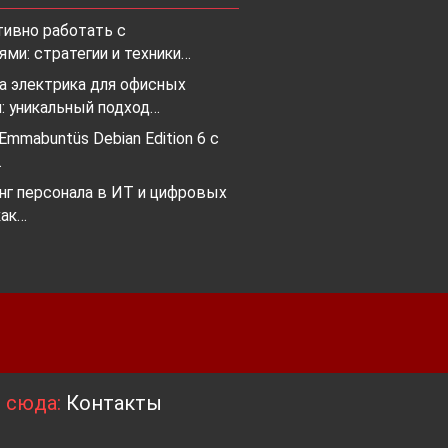
тивно работать с
ми: стратегии и техники…
а электрика для офисных
: уникальный подход…
mmabuntüs Debian Edition 6 с
…
нг персонала в ИТ и цифровых
как…
я сюда:
Контакты