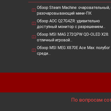
Обзор Steam Machine: очаровательный, 
разочаровывающий мини-ПК
Обзор AOC Q27G4ZR: удивительно
доступный монитор с разрешением…
Обзор MSI MAG 272QPW QD-OLED X28:
отличный игровой…
Обзор MSI MEG X870E Ace Max: полубог
среди…
По вопросам сот