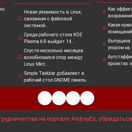
но
Как эффек
Новая уязвимость в Linux,
возражения
связанная с файловой
Какая нужн
системой…
помещений
Среда рабочего стола KDE
Выпущена E
Plasma 6.8 выйдет 14…
упором на
Спустя несколько месяцев
Аутстаффи
возобновился спор между
проектах: 
Linux Mint…
Simple Taskbar добавляет в
рабочий стол GNOME панель…
рудничества на портале AndreyEx, обращатьс