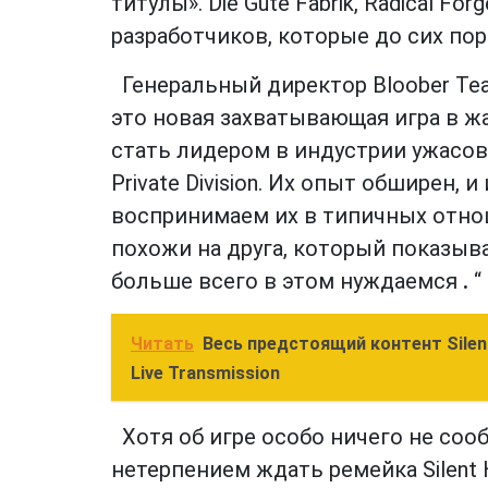
титулы». Die Gute Fabrik, Radical F
разработчиков, которые до сих пор
Генеральный директор Bloober Te
это новая захватывающая игра в ж
стать лидером в индустрии ужасов 
Private Division. Их опыт обширен,
воспринимаем их в типичных отно
похожи на друга, который показыва
больше всего в этом нуждаемся
.
“
Читать
Весь предстоящий контент Silen
Live Transmission
Хотя об игре особо ничего не сооб
нетерпением ждать ремейка Silent H