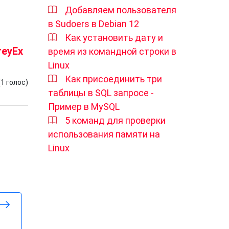
Добавляем пользователя
в Sudoers в Debian 12
Как установить дату и
reyEx
время из командной строки в
Linux
Как присоединить три
(
1
голос)
таблицы в SQL запросе -
Пример в MySQL
5 команд для проверки
использования памяти на
Linux