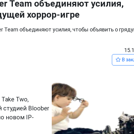
ober Team объединяют усилия,
дущей хоррор-игре
oober Team объединяют усилия, чтобы объявить о гряд
15.
В зак
 Take Two,
й студией
Bloober
но новом IP-