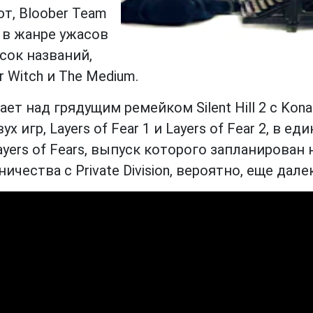
ют, Bloober Team
 в жанре ужасов
сок названий,
ir Witch и The Medium.
ет над грядущим ремейком Silent Hill 2 с
Kona
гр, Layers of Fear 1 и Layers of Fear 2, в ед
ers of Fears, выпуск которого запланирован 
ичества с Private Division, вероятно, еще дале