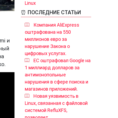
Linux
⏰ ПОСЛЕДНИЕ СТАТЬИ
Компания AliExpress
оштрафована на 550
миллионов евро за
mi
и
нарушение Закона о
иный
цифровых услугах.
на
ЕС оштрафовал Google на
ко.
1 миллиард долларов за
антимонопольные
нарушения в сфере поиска и
магазинов приложений.
Новая уязвимость в
Linux, связанная с файловой
системой RefluXFS,
позволяет