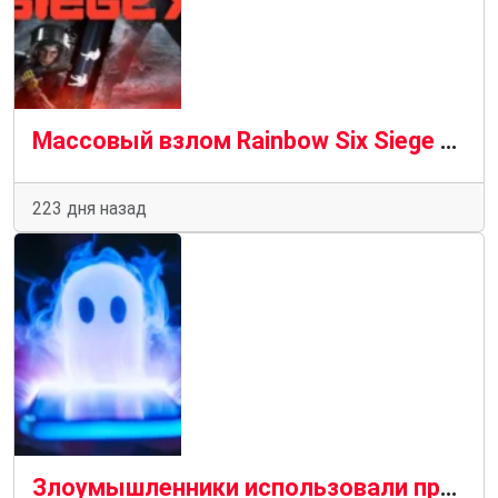
Массовый взлом Rainbow Six Siege принес игрокам миллиарды кредитов
223 дня назад
Злоумышленники использовали привязку устройства к WhatsApp для взлома аккаунтов