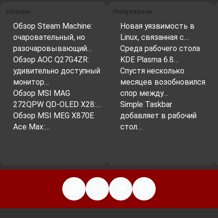
Обзоры
Популярное
Обзор Steam Machine:
Новая уязвимость в
очаровательный, но
Linux, связанная с…
разочаровывающий…
Среда рабочего стола
Обзор AOC Q27G4ZR:
KDE Plasma 6.8…
удивительно доступный
Спустя несколько
монитор…
месяцев возобновился
Обзор MSI MAG
спор между…
272QPW QD-OLED X28:…
Simple Taskbar
Обзор MSI MEG X870E
добавляет в рабочий
Ace Max:…
стол…