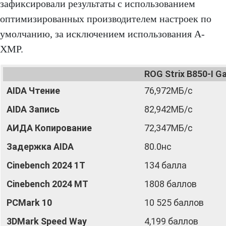
зафиксировали результаты с использованием
оптимизированных производителем настроек по
умолчанию, за исключением использования A-
XMP.
ROG Strix B850-I G
AIDA Чтение
76,972МБ/с
AIDA Запись
82,942МБ/с
АИДА Копирование
72,347МБ/с
Задержка AIDA
80.0нс
Cinebench 2024 1T
134 балла
Cinebench 2024 MT
1808 баллов
PCMark 10
10 525 баллов
3DMark Speed ​​Way
4,199 баллов