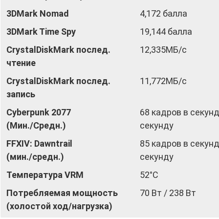
3DMark Nomad
4,172 балла
3DMark Time Spy
19,144 балла
CrystalDiskMark послед.
12,335МБ/с
чтение
CrystalDiskMark послед.
11,772МБ/с
запись
Cyberpunk 2077
68 кадров в секунд
(Мин./Средн.)
секунду
FFXIV: Dawntrail
85 кадров в секунд
(мин./средн.)
секунду
Температура VRM
52°С
Потребляемая мощность
70 Вт / 238 Вт
(холостой ход/нагрузка)