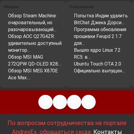
Обзоры
Популярное
Обзор Steam Machine:
Попытка Индии удалить
очаровательный, но
BitChat Джека Дорси…
разочаровывающий…
Программа обновления
Обзор AOC Q27G4ZR:
прошивки Fwupd 2.1.7
удивительно доступный
для…
монитор…
Вышло ядро ​​Linux 7.2
Обзор MSI MAG
RC5: в…
272QPW QD-OLED X28:…
Ubuntu Touch OTA 2.0
Обзор MSI MEG X870E
Официально выпущен…
Ace Max:…
По вопросам сотрудничества на портале
AndreyEx, обращаться сюда:
Контакты