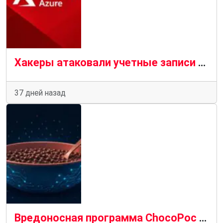
Хакеры атаковали учетные записи Microsoft 365, совершив 81 миллион попыток входа
37 дней назад
Вредоносная программа ChocoPoc распространяется через троянские эксплойты на GitHub