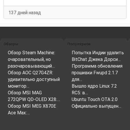
137 дней назад
Обзоры
Популярное
Обзор Steam Machine:
Попытка Индии удалить
очаровательный, но
BitChat Джека Дорси…
разочаровывающий…
Программа обновления
Обзор AOC Q27G4ZR:
прошивки Fwupd 2.1.7
удивительно доступный
для…
монитор…
Вышло ядро ​​Linux 7.2
Обзор MSI MAG
RC5: в…
272QPW QD-OLED X28:…
Ubuntu Touch OTA 2.0
Обзор MSI MEG X870E
Официально выпущен…
Ace Max:…