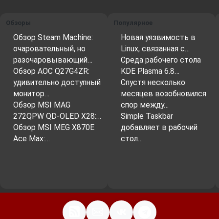
Обзоры
Популярное
Обзор Steam Machine:
Новая уязвимость в
очаровательный, но
Linux, связанная с…
разочаровывающий…
Среда рабочего стола
Обзор AOC Q27G4ZR:
KDE Plasma 6.8…
удивительно доступный
Спустя несколько
монитор…
месяцев возобновился
Обзор MSI MAG
спор между…
272QPW QD-OLED X28:…
Simple Taskbar
Обзор MSI MEG X870E
добавляет в рабочий
Ace Max:…
стол…