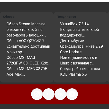
Обзоры
Популярное
Обзор Steam Machine:
VirtualBox 7.2.14
очаровательный, но
Выпущен с начальной
разочаровывающий…
поддержкой…
Обзор AOC Q27G4ZR:
Дистрибутив
удивительно доступный
брандмауэра IPFire 2.29
монитор…
Core Update…
Обзор MSI MAG
Новая уязвимость в
272QPW QD-OLED X28:…
Linux, связанная с…
Обзор MSI MEG X870E
Среда рабочего стола
Ace Max:…
KDE Plasma 6.8…