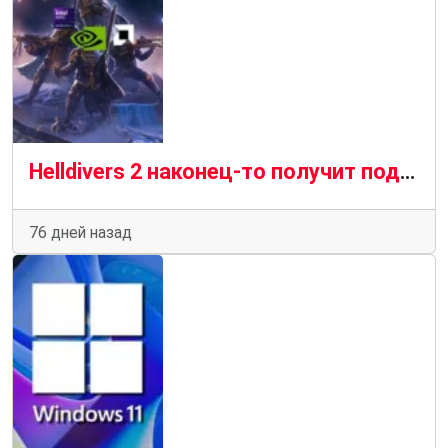
Helldivers 2 наконец-то получит поддержку AMD FSR, Intel XeSS, Nvidia DLSS и других технологий
76 дней назад