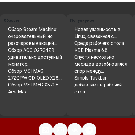
Обзоры
Популярное
Обзор Steam Machine:
Новая уязвимость в
очаровательный, но
Linux, связанная с…
разочаровывающий…
Среда рабочего стола
Обзор AOC Q27G4ZR:
KDE Plasma 6.8…
удивительно доступный
Спустя несколько
монитор…
месяцев возобновился
Обзор MSI MAG
спор между…
272QPW QD-OLED X28:…
Simple Taskbar
Обзор MSI MEG X870E
добавляет в рабочий
Ace Max:…
стол…