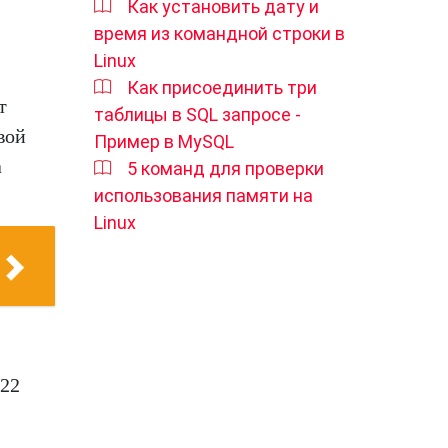
Как установить дату и
время из командной строки в
Linux
Как присоединить три
т
таблицы в SQL запросе -
вой
Пример в MySQL
а
5 команд для проверки
использования памяти на
Linux
022