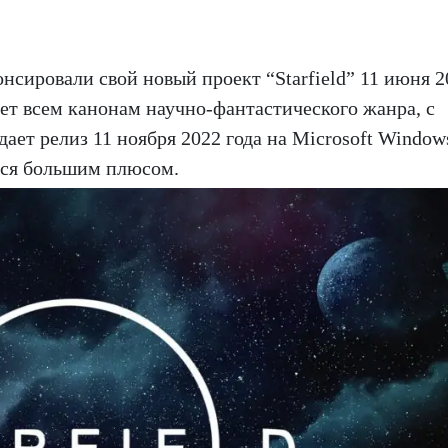
онсировали свой новый проект “Starfield” 11 июня 2
ает всем канонам научно-фантастического жанра, с
ает релиз 11 ноября 2022 года на Microsoft Window
ется большим плюсом.