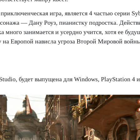
 приключенческая игра, является 4 частью серии Syb
рсонажа — Дану Роуз, пианистку подростка. Действ
ка много занимается и усердно учится, хотя ее буду
у на Европой нависла угроза Второй Мировой войн
Studio, будет выпущена для Windows, PlayStation 4 и