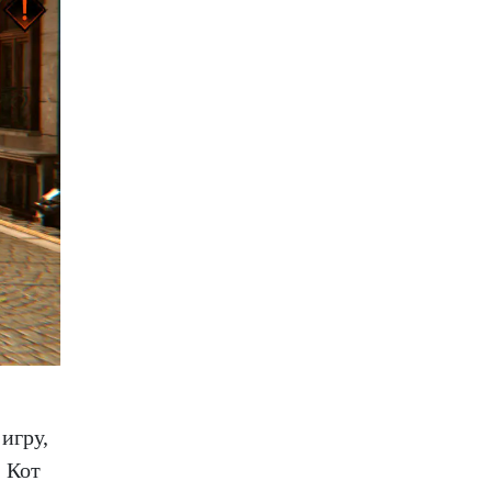
игру,
. Кот