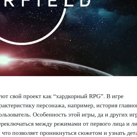
зуют свой проект как “хардкорный RPG”. В игре
рактеристику персонажа, например, история главно
ользователь. Особенность этой игры, да и других иг
переключаться между режимами от первого лица и л
, что позволяет проникнуться сюжетом и узнать дет