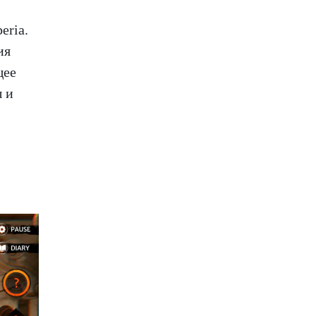
eria.
ия
щее
ы и