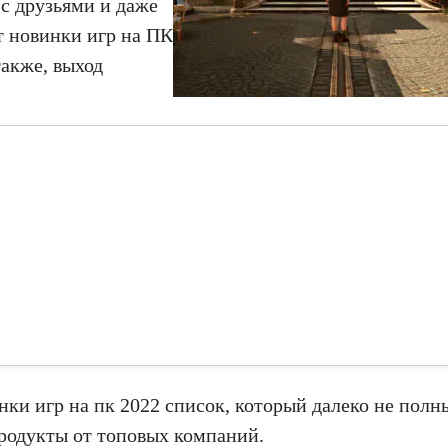
с друзьями и даже
т новинки игр на ПК
также, выход
и игр на пк 2022 список, который далеко не полн
родукты от топовых компаний.