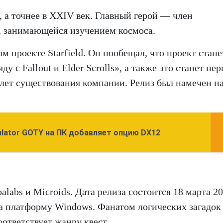
, а точнее в XXIV век. Главный герой — член
n, занимающейся изучением космоса.
ом проекте Starfield. Он пообещал, что проект стане
 с Fallout и Elder Scrolls», а также это станет пер
 лет существования компании. Релиз был намечен н
mulator GOTY на ПК добавляет опцию DX12
labs и Microids. Дата релиза состоится 18 марта 2
на платформу Windows. Фанатом логических загадок
оответствует жанру квест.