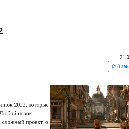
2
2
21.
В зак
винок 2022, которые
 Любой игрок
 сложный проект, о