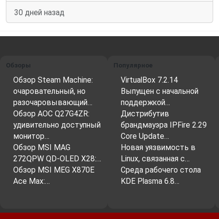
30 дней назад
Обзоры
Популярное
Обзор Steam Machine:
VirtualBox 7.2.14
очаровательный, но
Выпущен с начальной
разочаровывающий…
поддержкой…
Обзор AOC Q27G4ZR:
Дистрибутив
удивительно доступный
брандмауэра IPFire 2.29
монитор…
Core Update…
Обзор MSI MAG
Новая уязвимость в
272QPW QD-OLED X28:…
Linux, связанная с…
Обзор MSI MEG X870E
Среда рабочего стола
Ace Max:…
KDE Plasma 6.8…