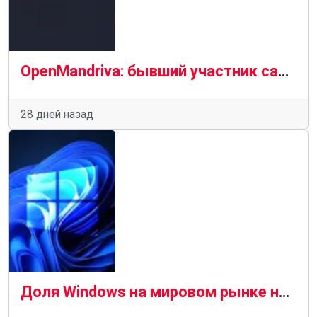
OpenMandriva: бывший участник саботировал работу репозиториев
28 дней назад
Доля Windows на мировом рынке настольных операционных систем впервые за несколько лет упала ниже 60 %