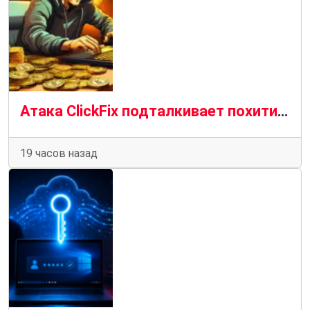
Атака ClickFix подталкивает похитителя информации macOS к атакам по краже криптовалюты
19 часов назад