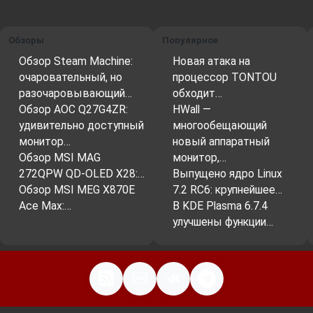
Обзоры
Популярное
Обзор Steam Machine:
Новая атака на
очаровательный, но
процессор TONTOU
разочаровывающий…
обходит…
Обзор AOC Q27G4ZR:
HWall —
удивительно доступный
многообещающий
монитор…
новый аппаратный
Обзор MSI MAG
монитор,…
272QPW QD-OLED X28:…
Выпущено ядро Linux
Обзор MSI MEG X870E
7.2 RC6: крупнейшее…
Ace Max:…
В KDE Plasma 6.7.4
улучшены функции…