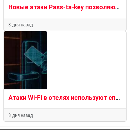
Новые атаки Pass-ta-key позволяют вредоносному ПО перехватывать синхронизированные с Google пароли
3 дня назад
Атаки Wi-Fi в отелях используют специальное вредоносное ПО для взлома учетных записей Microsoft 365
3 дня назад