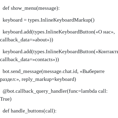
def show_menu(message):
keyboard = types.InlineKeyboardMarkup()
keyboard.add(types.InlineKeyboardButton(«О нас»,
callback_data=»about»))
keyboard.add(types.InlineKeyboardButton(«Контакт
callback_data=»contacts»))
bot.send_message(message.chat.id, «Выберите
раздел:», reply_markup=keyboard)
@bot.callback_query_handler(func=lambda call:
True)
def handle_buttons(call):