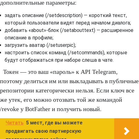
дополнительные параметры:
задать описание (/setdescription) — короткий текст,
который пользователи видят перед началом диалога;
добавить «about»-блок (/setabouttext) — расширенное
описание в профиле;
загрузить аватар (/setuserpic);
настроить список команд (/setcommands), которые
будут отображаться при наборе слеша в чате.
Токен — это ваш «пароль» к API Telegram,
поэтому делиться им или выкладывать в публичные
репозитории категорически нельзя. Если ключ все
же утек, его можно отозвать той же командой
/revoke у BotFather и получить новый.
Читать
5 мест, где вы можете
продвигать свою партнерскую