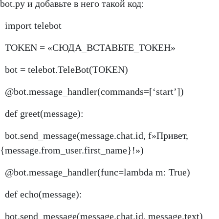
bot.py и добавьте в него такой код:
import telebot
TOKEN = «СЮДА_ВСТАВЬТЕ_ТОКЕН»
bot = telebot.TeleBot(TOKEN)
@bot.message_handler(commands=[‘start’])
def greet(message):
bot.send_message(message.chat.id, f»Привет,
{message.from_user.first_name}!»)
@bot.message_handler(func=lambda m: True)
def echo(message):
bot.send_message(message.chat.id, message.text)