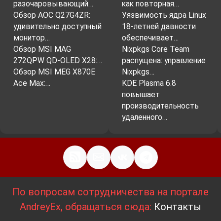
разочаровывающий…
как повторная…
Обзор AOC Q27G4ZR:
Уязвимость ядра Linux
удивительно доступный
18-летней давности
монитор…
обеспечивает…
Обзор MSI MAG
Nixpkgs Core Team
272QPW QD-OLED X28:…
распущена: управление
Обзор MSI MEG X870E
Nixpkgs…
Ace Max:…
KDE Plasma 6.8
повышает
производительность
удаленного…
По вопросам сотрудничества на портале
AndreyEx, обращаться сюда:
Контакты