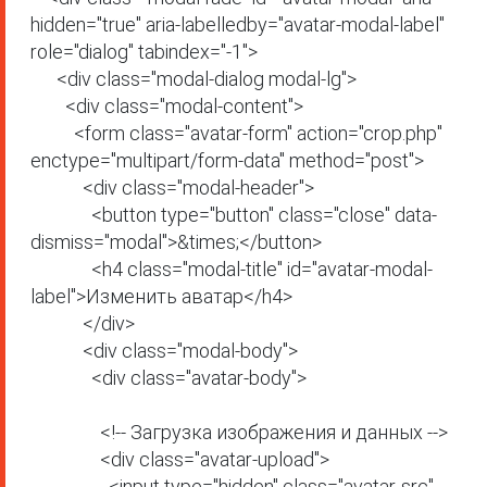
hidden="true" aria-labelledby="avatar-modal-label" 
role="dialog" tabindex="-1">

      <div class="modal-dialog modal-lg">

        <div class="modal-content">

          <form class="avatar-form" action="crop.php" 
enctype="multipart/form-data" method="post">

            <div class="modal-header">

              <button type="button" class="close" data-
dismiss="modal">&times;</button>

              <h4 class="modal-title" id="avatar-modal-
label">Изменить аватар</h4>

            </div>

            <div class="modal-body">

              <div class="avatar-body">

                <!-- Загрузка изображения и данных -->

                <div class="avatar-upload">

                  <input type="hidden" class="avatar-src" 