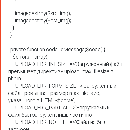
      imagedestroy($src_img);

      imagedestroy($dst_img);

    }

  }

  private function codeToMessage($code) {

    $errors = array(

      UPLOAD_ERR_INI_SIZE =>'Загруженный файл 
превышает директиву upload_max_filesize в 
php.ini',

      UPLOAD_ERR_FORM_SIZE =>'Загруженный 
файл превышает размер max_file_size, 
указанного в HTML-форме',

      UPLOAD_ERR_PARTIAL =>'Загружаемый 
файл был загружен лишь частично',

      UPLOAD_ERR_NO_FILE =>'Файл не был 
загружен',
