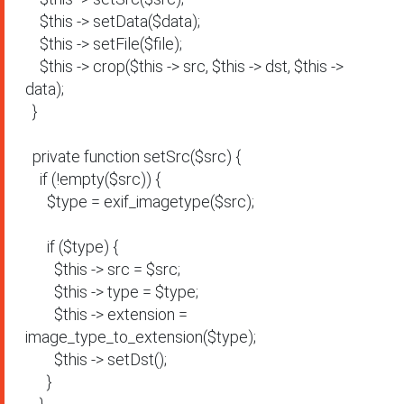
    $this -> setData($data);

    $this -> setFile($file);

    $this -> crop($this -> src, $this -> dst, $this -> 
data);

  }

  private function setSrc($src) {

    if (!empty($src)) {

      $type = exif_imagetype($src);

      if ($type) {

        $this -> src = $src;

        $this -> type = $type;

        $this -> extension = 
image_type_to_extension($type);

        $this -> setDst();

      }
