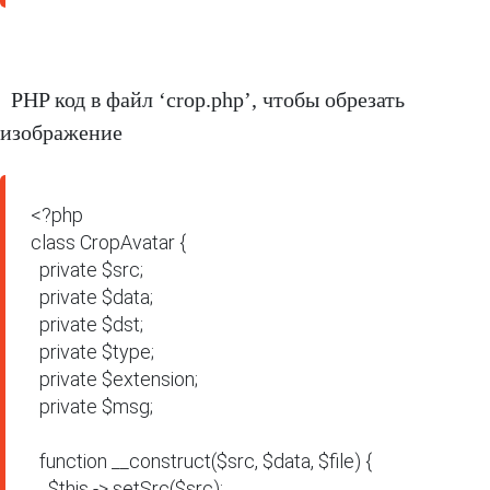
PHP код в файл ‘crop.php’, чтобы обрезать
изображение
<?php

class CropAvatar {

  private $src;

  private $data;

  private $dst;

  private $type;

  private $extension;

  private $msg;

  function __construct($src, $data, $file) {

    $this -> setSrc($src);
