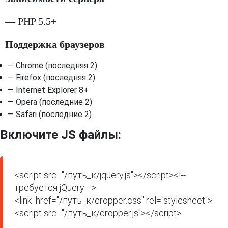
— PHP 5.5+
Поддержка браузеров
— Chrome (последняя 2)
— Firefox (последняя 2)
— Internet Explorer 8+
— Opera (последние 2)
— Safari (последние 2)
Включите JS файлы:
<script src="/путь_к/jquery.js"></script><!-- 
требуется jQuery -->

<link  href="/путь_к/cropper.css" rel="stylesheet">

<script src="/путь_к/cropper.js"></script>