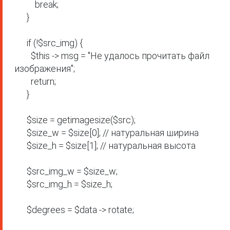
          break;

      }

      if (!$src_img) {

        $this -> msg = "Не удалось прочитать файл 
изображения";

        return;

      }

      $size = getimagesize($src);

      $size_w = $size[0]; // натуральная ширина

      $size_h = $size[1]; // натуральная высота

      $src_img_w = $size_w;

      $src_img_h = $size_h;

      $degrees = $data -> rotate;
