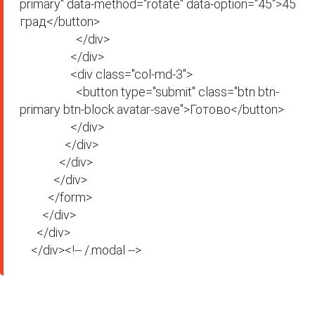
primary" data-method="rotate" data-option="45">45 
град</button>

                    </div>

                  </div>

                  <div class="col-md-3">

                    <button type="submit" class="btn btn-
primary btn-block avatar-save">Готово</button>

                  </div>

                </div>

              </div>

            </div>

          </form>

        </div>

      </div>

    </div><!-- /.modal -->