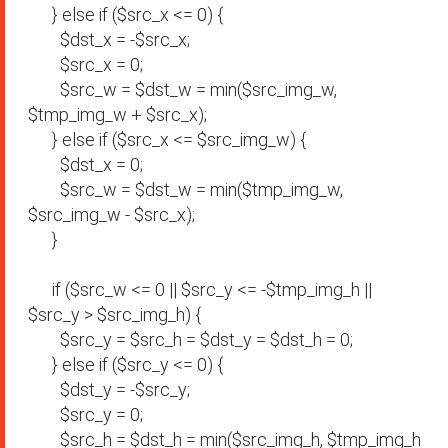
      } else if ($src_x <= 0) {

        $dst_x = -$src_x;

        $src_x = 0;

        $src_w = $dst_w = min($src_img_w, 
$tmp_img_w + $src_x);

      } else if ($src_x <= $src_img_w) {

        $dst_x = 0;

        $src_w = $dst_w = min($tmp_img_w, 
$src_img_w - $src_x);

      }

      if ($src_w <= 0 || $src_y <= -$tmp_img_h || 
$src_y > $src_img_h) {

        $src_y = $src_h = $dst_y = $dst_h = 0;

      } else if ($src_y <= 0) {

        $dst_y = -$src_y;

        $src_y = 0;

        $src_h = $dst_h = min($src_img_h, $tmp_img_h 