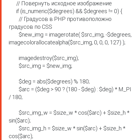
      // Повернуть исходное изображение

      if (is_numeric($degrees) && $degrees != 0) {

        // Градусов в PHP противоположно 
градусов по CSS

        $new_img = imagerotate( $src_img, -$degrees, 
imagecolorallocatealpha($src_img, 0, 0, 0, 127) );

        imagedestroy($src_img);

        $src_img = $new_img;

        $deg = abs($degrees) % 180;

        $arc = ($deg > 90 ? (180 - $deg) : $deg) * M_PI 
/ 180;

        $src_img_w = $size_w * cos($arc) + $size_h * 
sin($arc);

        $src_img_h = $size_w * sin($arc) + $size_h * 
cos($arc);
