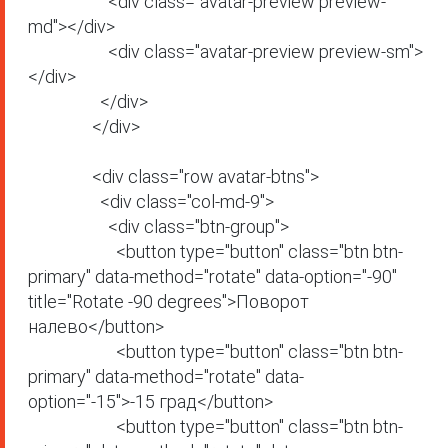
                    <div class="avatar-preview preview-
md"></div>

                    <div class="avatar-preview preview-sm">
</div>

                  </div>

                </div>

                <div class="row avatar-btns">

                  <div class="col-md-9">

                    <div class="btn-group">

                      <button type="button" class="btn btn-
primary" data-method="rotate" data-option="-90" 
title="Rotate -90 degrees">Поворот 
налево</button>

                      <button type="button" class="btn btn-
primary" data-method="rotate" data-
option="-15">-15 град</button>

                      <button type="button" class="btn btn-