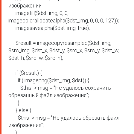
изображении

      imagefill($dst_img, 0, 0, 
imagecolorallocatealpha($dst_img, 0, 0, 0, 127));

      imagesavealpha($dst_img, true);

      $result = imagecopyresampled($dst_img, 
$src_img, $dst_x, $dst_y, $src_x, $src_y, $dst_w, 
$dst_h, $src_w, $src_h);

      if ($result) {

        if (!imagepng($dst_img, $dst)) {

          $this -> msg = "Не удалось сохранить 
обрезанный файл изображения";

        }

      } else {

        $this -> msg = "Не удалось обрезать файл 
изображения";

      }
