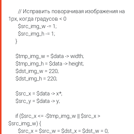
        // Исправить поворачивая изображения на 
1px, когда градусов < 0

        $src_img_w -= 1;

        $src_img_h -= 1;

      }

      $tmp_img_w = $data -> width;

      $tmp_img_h = $data -> height;

      $dst_img_w = 220;

      $dst_img_h = 220;

      $src_x = $data -> x*;

      $src_y = $data -> y;

      if ($src_x <= -$tmp_img_w || $src_x > 
$src_img_w) {

        $src_x = $src_w = $dst_x = $dst_w = 0;
