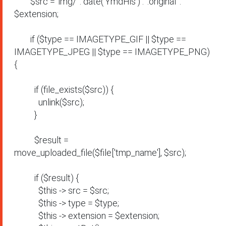
        $src = 'img/' . date('YmdHis') . '.original' . 
$extension;

        if ($type == IMAGETYPE_GIF || $type == 
IMAGETYPE_JPEG || $type == IMAGETYPE_PNG) 
{

          if (file_exists($src)) {

            unlink($src);

          }

          $result = 
move_uploaded_file($file['tmp_name'], $src);

          if ($result) {

            $this -> src = $src;

            $this -> type = $type;

            $this -> extension = $extension;
