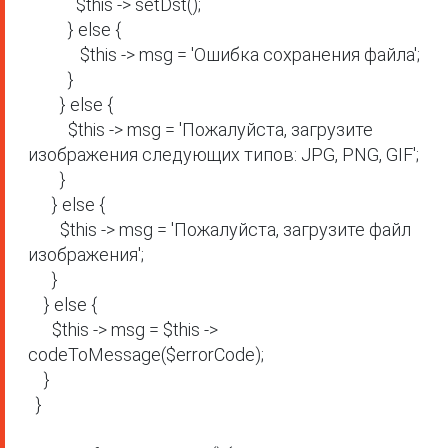
            $this -> setDst();

          } else {

             $this -> msg = 'Ошибка сохранения файла';

          }

        } else {

          $this -> msg = 'Пожалуйста, загрузите 
изображения следующих типов: JPG, PNG, GIF';

        }

      } else {

        $this -> msg = 'Пожалуйста, загрузите файл 
изображения';

      }

    } else {

      $this -> msg = $this -> 
codeToMessage($errorCode);

    }

  }
