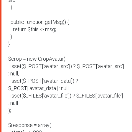
  }

  public function getMsg() {

    return $this -> msg;

  }

}

$crop = new CropAvatar(

  isset($_POST['avatar_src']) ? $_POST['avatar_src'] 
: null,

  isset($_POST['avatar_data']) ? 
$_POST['avatar_data'] : null,

  isset($_FILES['avatar_file']) ? $_FILES['avatar_file'] 
: null

);

$response = array(
