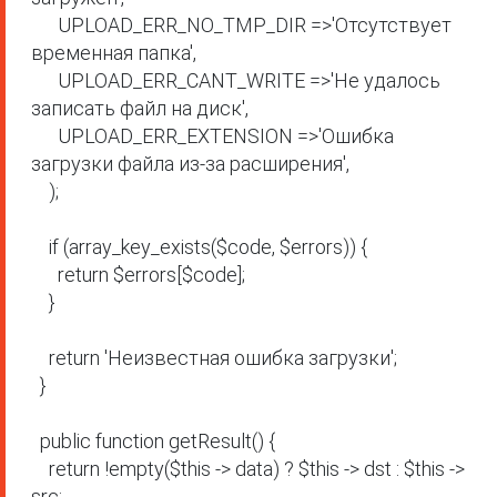
      UPLOAD_ERR_NO_TMP_DIR =>'Отсутствует 
временная папка',

      UPLOAD_ERR_CANT_WRITE =>'Не удалось 
записать файл на диск',

      UPLOAD_ERR_EXTENSION =>'Ошибка 
загрузки файла из-за расширения',

    );

    if (array_key_exists($code, $errors)) {

      return $errors[$code];

    }

    return 'Неизвестная ошибка загрузки';

  }

  public function getResult() {

    return !empty($this -> data) ? $this -> dst : $this -> 
src;
