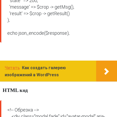
  'state'  => 200,

  'message' => $crop -> getMsg(),

  'result' => $crop -> getResult()

);

echo json_encode($response);
Читать
Как создать галерею
изображений в WordPress
HTML код
<!-- Обрезка -->

    <div class="modal fade" id="avatar-modal" aria-