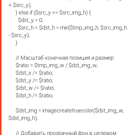
+ $src_y);

      } else if ($src_y <= $src_img_h) {

        $dst_y = 0;

        $src_h = $dst_h = min($tmp_img_h, $src_img_h 
- $src_y);

      }

      // Масштаб конечная позиция и размер

      $ratio = $tmp_img_w / $dst_img_w;

      $dst_x /= $ratio;

      $dst_y /= $ratio;

      $dst_w /= $ratio;

      $dst_h /= $ratio;

      $dst_img = imagecreatetruecolor($dst_img_w, 
$dst_img_h);

      // Добавить прозрачный фон в целевом 