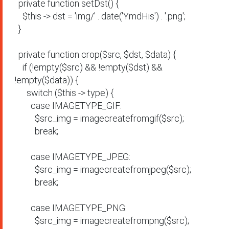
  private function setDst() {

    $this -> dst = 'img/' . date('YmdHis') . '.png';

  }

  private function crop($src, $dst, $data) {

    if (!empty($src) && !empty($dst) && 
!empty($data)) {

      switch ($this -> type) {

        case IMAGETYPE_GIF:

          $src_img = imagecreatefromgif($src);

          break;

        case IMAGETYPE_JPEG:

          $src_img = imagecreatefromjpeg($src);

          break;

        case IMAGETYPE_PNG:

          $src_img = imagecreatefrompng($src);
