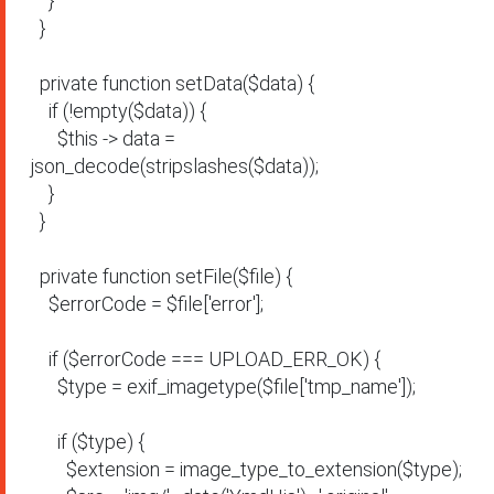
    }

  }

  private function setData($data) {

    if (!empty($data)) {

      $this -> data = 
json_decode(stripslashes($data));

    }

  }

  private function setFile($file) {

    $errorCode = $file['error'];

    if ($errorCode === UPLOAD_ERR_OK) {

      $type = exif_imagetype($file['tmp_name']);

      if ($type) {

        $extension = image_type_to_extension($type);
