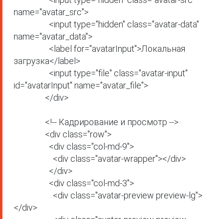
name="avatar_src">

                  <input type="hidden" class="avatar-data" 
name="avatar_data">

                  <label for="avatarInput">Локальная 
загрузка</label>

                  <input type="file" class="avatar-input" 
id="avatarInput" name="avatar_file">

                </div>

                <!-- Кадрирование и просмотр -->

                <div class="row">

                  <div class="col-md-9">

                    <div class="avatar-wrapper"></div>

                  </div>

                  <div class="col-md-3">

                    <div class="avatar-preview preview-lg">
</div>
