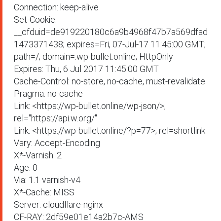
Connection: keep-alive

Set-Cookie: 
__cfduid=de919220180c6a9b4968f47b7a569dfad
1473371438; expires=Fri, 07-Jul-17 11:45:00 GMT; 
path=/; domain=.wp-bullet.online; HttpOnly

Expires: Thu, 6 Jul 2017 11:45:00 GMT

Cache-Control: no-store, no-cache, must-revalidate

Pragma: no-cache

Link: <https://wp-bullet.online/wp-json/>; 
rel="https://api.w.org/"

Link: <https://wp-bullet.online/?p=77>; rel=shortlink

Vary: Accept-Encoding

X*-Varnish: 2

Age: 0

Via: 1.1 varnish-v4

X*-Cache: MISS

Server: cloudflare-nginx

CF-RAY: 2df59e01e14a2b7c-AMS