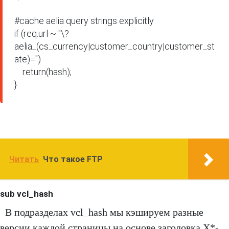
#cache aelia query strings explicitly

if (req.url ~ "\?
aelia_(cs_currency|customer_country|customer_st
ate)=")

    return(hash);

}
Читать
Что такое FTP
sub vcl_hash
В подразделах vcl_hash мы кэшируем разные
версии каждой страницы на основе заголовка X*-