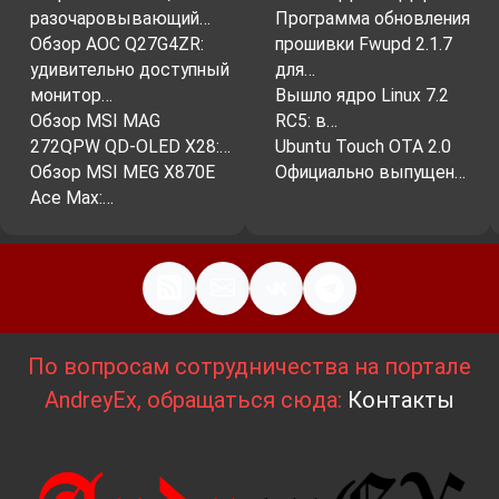
разочаровывающий…
Программа обновления
Обзор AOC Q27G4ZR:
прошивки Fwupd 2.1.7
удивительно доступный
для…
монитор…
Вышло ядро ​​Linux 7.2
Обзор MSI MAG
RC5: в…
272QPW QD-OLED X28:…
Ubuntu Touch OTA 2.0
Обзор MSI MEG X870E
Официально выпущен…
Ace Max:…
По вопросам сотрудничества на портале
AndreyEx, обращаться сюда:
Контакты