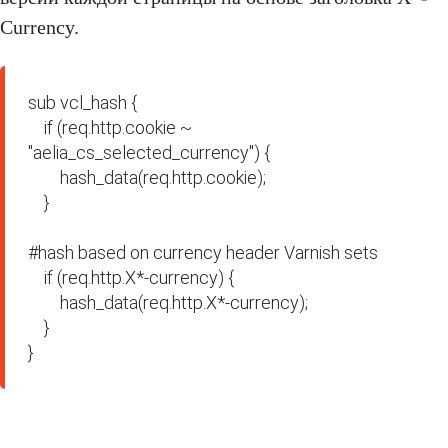
Currency.
sub vcl_hash {

    if (req.http.cookie ~ 
"aelia_cs_selected_currency") {

        hash_data(req.http.cookie);

    }

#hash based on currency header Varnish sets

    if (req.http.X*-currency) {

        hash_data(req.http.X*-currency);

    }

}