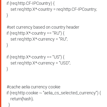
if (req.http.CF-IPCountry) {

    set req.http.X*-country = req.http.CF-IPCountry;

}

#set currency based on country header

if (req.http.X*-country == "RU") {

    set req.http.X*-currency = "RU";

}

if (req.http.X*-country == "US") {

    set req.http.X*-currency = "USD";

}

#cache aelia currency cookie

if (req.http.cookie ~ "aelia_cs_selected_currency") {

    return(hash);

  }
