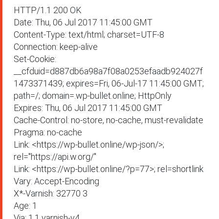
HTTP/1.1 200 OK

Date: Thu, 06 Jul 2017 11:45:00 GMT

Content-Type: text/html; charset=UTF-8

Connection: keep-alive

Set-Cookie: 
__cfduid=d887db6a98a7f08a0253efaadb924027f
1473371439; expires=Fri, 06-Jul-17 11:45:00 GMT; 
path=/; domain=.wp-bullet.online; HttpOnly

Expires: Thu, 06 Jul 2017 11:45:00 GMT

Cache-Control: no-store, no-cache, must-revalidate

Pragma: no-cache

Link: <https://wp-bullet.online/wp-json/>; 
rel="https://api.w.org/"

Link: <https://wp-bullet.online/?p=77>; rel=shortlink

Vary: Accept-Encoding

X*-Varnish: 32770 3

Age: 1

Via: 1.1 varnish-v4
