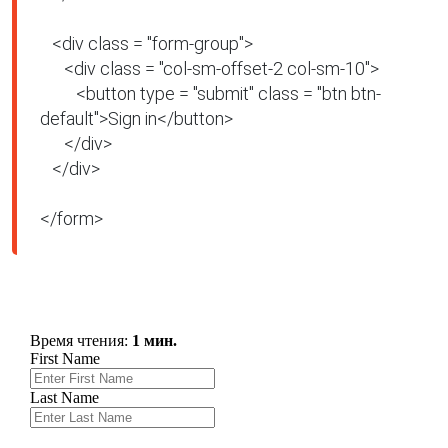
   <div class = "form-group">

      <div class = "col-sm-offset-2 col-sm-10">

         <button type = "submit" class = "btn btn-
default">Sign in</button>

      </div>

   </div>

</form>