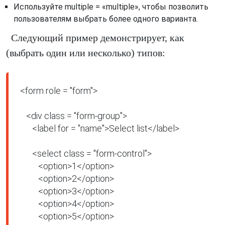
Используйте multiple = «multiple», чтобы позволить
пользователям выбрать более одного варианта.
Следующий пример демонстрирует, как
(выбрать один или несколько) типов:
<form role = "form">

   <div class = "form-group">

      <label for = "name">Select list</label>

      <select class = "form-control">

         <option>1</option>

         <option>2</option>

         <option>3</option>

         <option>4</option>

         <option>5</option>
