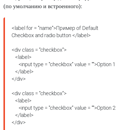
(по умолчанию и встроенного):
<label for = "name">Пример of Default 
Checkbox and radio button </label>

<div class = "checkbox">

   <label>

      <input type = "checkbox" value = "">Option 1

   </label>

</div>

<div class = "checkbox">

   <label>

      <input type = "checkbox" value = "">Option 2

   </label>

</div>
