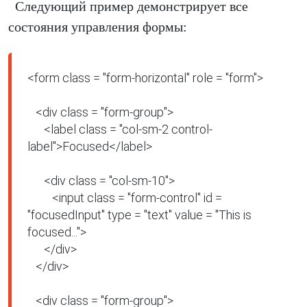
Следующий пример демонстрирует все
состояния управления формы:
<form class = "form-horizontal" role = "form">

   <div class = "form-group">

      <label class = "col-sm-2 control-
label">Focused</label>

      <div class = "col-sm-10">

         <input class = "form-control" id = 
"focusedInput" type = "text" value = "This is 
focused...">

      </div>

   </div>

   <div class = "form-group">
