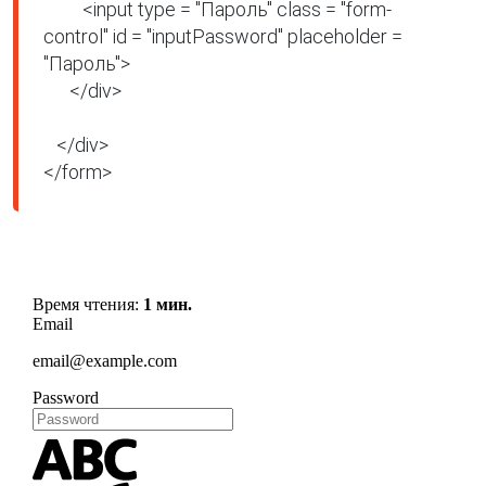
         <input type = "Пароль" class = "form-
control" id = "inputPassword" placeholder = 
"Пароль">

      </div>

   </div>

</form>