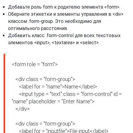
Добавьте роль form к родителю элемента <form>.
Оберните этикетки и элементы управления в <div>
классом .form-group. Это необходимо для
оптимального расстояния.
Добавить класс .form-control для всех текстовых
элементов <input>, <textarea> и <select>.
<form role = "form">

   <div class = "form-group">

      <label for = "name">Name</label>

      <input type = "text" class = "form-control" id = 
"name" placeholder = "Enter Name">

   </div>

   <div class = "form-group">

      <label for = "inputfile">File input</label>
