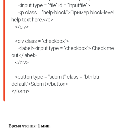
      <input type = "file" id = "inputfile">

      <p class = "help-block">Пример block-level 
help text here.</p>

   </div>

   <div class = "checkbox">

      <label><input type = "checkbox"> Check me 
out</label>

   </div>

   <button type = "submit" class = "btn btn-
default">Submit</button>

</form>