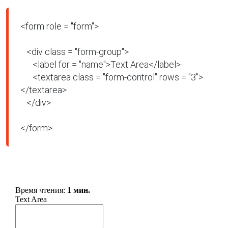
<form role = "form">

   <div class = "form-group">

      <label for = "name">Text Area</label>

      <textarea class = "form-control" rows = "3">
</textarea>

   </div>

</form>