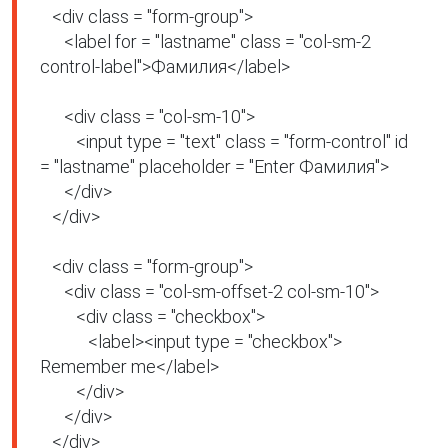
   <div class = "form-group">

      <label for = "lastname" class = "col-sm-2 
control-label">Фамилия</label>

      <div class = "col-sm-10">

         <input type = "text" class = "form-control" id 
= "lastname" placeholder = "Enter Фамилия">

      </div>

   </div>

   <div class = "form-group">

      <div class = "col-sm-offset-2 col-sm-10">

         <div class = "checkbox">

            <label><input type = "checkbox"> 
Remember me</label>

         </div>

      </div>

   </div>
