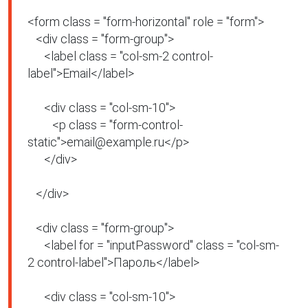
<form class = "form-horizontal" role = "form">

   <div class = "form-group">

      <label class = "col-sm-2 control-
label">Email</label>

      <div class = "col-sm-10">

         <p class = "form-control-
static">email@example.ru</p>

      </div>

   </div>

   <div class = "form-group">

      <label for = "inputPassword" class = "col-sm-
2 control-label">Пароль</label>

      <div class = "col-sm-10">
