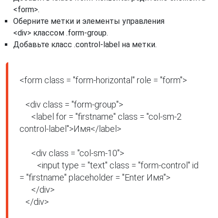
<form>.
Оберните метки и элементы управления
<div> классом .form-group.
Добавьте класс .control-label на метки.
<form class = "form-horizontal" role = "form">

   <div class = "form-group">

      <label for = "firstname" class = "col-sm-2 
control-label">Имя</label>

      <div class = "col-sm-10">

         <input type = "text" class = "form-control" id 
= "firstname" placeholder = "Enter Имя">

      </div>

   </div>
