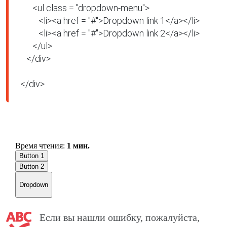
      <ul class = "dropdown-menu">

         <li><a href = "#">Dropdown link 1</a></li>

         <li><a href = "#">Dropdown link 2</a></li>

      </ul>

   </div>

</div>
Если вы нашли ошибку, пожалуйста,