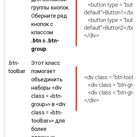
   <button type = "button" class = "btn btn-
группы кнопок.
default">Button1</but
Оберните ряд
   <button type = "button" class = "btn btn-
кнопок с
default">Button2</but
классом
</div>
.btn
в
.btn-
group
.
.btn-
Этот класс
toolbar
помогает
<div class = "btn-toolba
объединить
   <div class = "btn-group">...</div>

наборы <div
   <div class = "btn-group">...</div>

class = «btn-
</div>
group»> в <div
class = «btn-
toolbar»> для
более