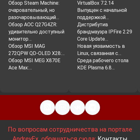
Обзор Steam Machine:
VirtualBox 7.2.14
очаровательный, но
Выпущен с начальной
разочаровывающий…
поддержкой…
Обзор AOC Q27G4ZR:
Дистрибутив
удивительно доступный
брандмауэра IPFire 2.29
монитор…
Core Update…
Обзор MSI MAG
Новая уязвимость в
272QPW QD-OLED X28:…
Linux, связанная с…
Обзор MSI MEG X870E
Среда рабочего стола
Ace Max:…
KDE Plasma 6.8…
По вопросам сотрудничества на портале
AndreyEx, обращаться сюда:
Контакты