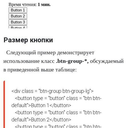
Размер кнопки
Следующий пример демонстрирует
использование класс
.btn-group-*,
обсуждаемый
в приведенной выше таблице:
<div class = "btn-group btn-group-lg">

   <button type = "button" class = "btn btn-
default">Button 1</button>

   <button type = "button" class = "btn btn-
default">Button 2</button>

   <button type = "button" class = "btn btn-