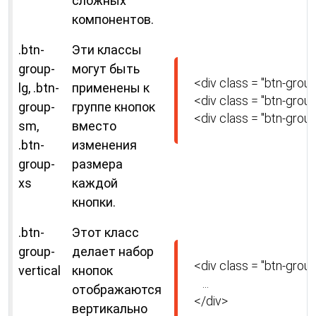
сложных
компонентов.
.btn-
Эти классы
group-
могут быть
<div class = "btn-group 
lg, .btn-
применены к
<div class = "btn-group
group-
группе кнопок
<div class = "btn-group
sm,
вместо
.btn-
изменения
group-
размера
xs
каждой
кнопки.
.btn-
Этот класс
group-
делает набор
<div class = "btn-group-
vertical
кнопок
   ...

отображаются
</div>
вертикально