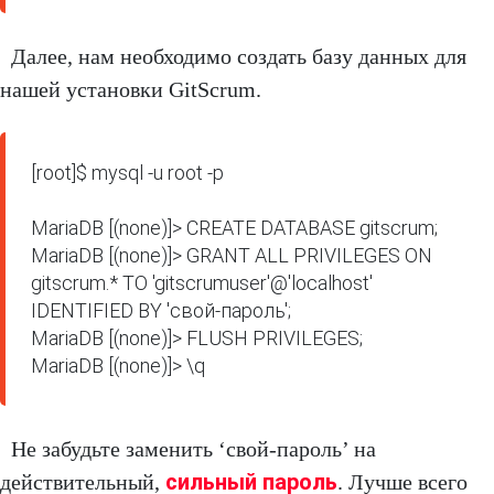
Далее, нам необходимо создать базу данных для
нашей установки GitScrum.
[root]$ mysql -u root -p

MariaDB [(none)]> CREATE DATABASE gitscrum;

MariaDB [(none)]> GRANT ALL PRIVILEGES ON 
gitscrum.* TO 'gitscrumuser'@'localhost' 
IDENTIFIED BY 'свой-пароль';

MariaDB [(none)]> FLUSH PRIVILEGES;

MariaDB [(none)]> \q
Не забудьте заменить ‘свой-пароль’ на
сильный пароль
действительный,
. Лучше всего