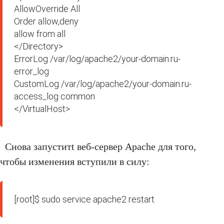
AllowOverride All

Order allow,deny

allow from all

</Directory>

ErrorLog /var/log/apache2/your-domain.ru-
error_log

CustomLog /var/log/apache2/your-domain.ru-
access_log common

</VirtualHost>
Снова запуститt веб-сервер Apache для того,
чтобы изменения вступили в силу:
[root]$ sudo service apache2 restart