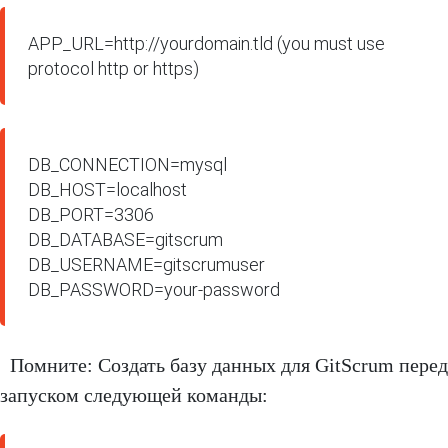
APP_URL=http://yourdomain.tld (you must use 
protocol http or https)
DB_CONNECTION=mysql

DB_HOST=localhost

DB_PORT=3306

DB_DATABASE=gitscrum

DB_USERNAME=gitscrumuser

DB_PASSWORD=your-password
Помните: Создать базу данных для GitScrum перед
запуском следующей команды: