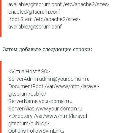
available/gitscrum.conf /etc/apache2/sites-
enabled/gitscrum.conf

[root]$ vim /etc/apache2/sites-
available/gitscrum.conf
Затем добавьте следующие строки:
<VirtualHost *:80>

ServerAdmin admin@yourdomain.ru

DocumentRoot /var/www/html/laravel-
gitscrum/public/

ServerName your-domain.ru

ServerAlias www.your-domain.ru

<Directory /var/www/html/laravel-
gitscrum/public/>

Options FollowSymLinks
