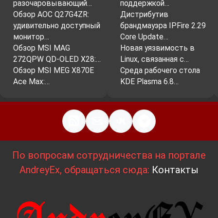
разочаровывающий…
поддержкой…
Обзор AOC Q27G4ZR:
Дистрибутив
удивительно доступный
брандмауэра IPFire 2.29
монитор…
Core Update…
Обзор MSI MAG
Новая уязвимость в
272QPW QD-OLED X28:…
Linux, связанная с…
Обзор MSI MEG X870E
Среда рабочего стола
Ace Max:…
KDE Plasma 6.8…
По вопросам сотрудничества на портале
AndreyEx, обращаться сюда:
Контакты