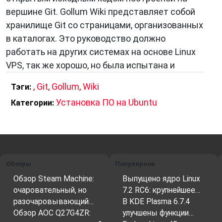
вершине Git. Gollum Wiki представляет собой
хранилище Git со страницами, организованных
в каталогах. Это руководство должно
работать на других системах на основе Linux
VPS, так же хорошо, но была испытана и
,
Git
,
Gollum
,
Wiki
Тэги:
Установка ПО на Ubuntu
Категории:
Обзоры
Популярное
Обзор Steam Machine:
Выпущено ядро Linux
очаровательный, но
7.2 RC6: крупнейшее…
разочаровывающий…
В KDE Plasma 6.7.4
Обзор AOC Q27G4ZR:
улучшены функции…