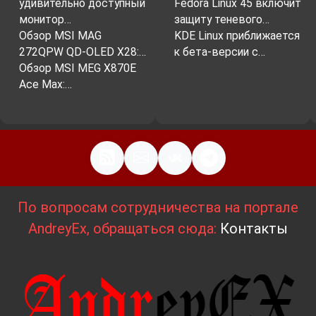
удивительно доступный
Fedora Linux 45 включит
монитор…
защиту теневого…
Обзор MSI MAG
KDE Linux приближается
272QPW QD-OLED X28:…
к бета-версии с…
Обзор MSI MEG X870E
Ace Max:…
По вопросам сотрудничества на портале
AndreyEx, обращаться сюда:
Контакты