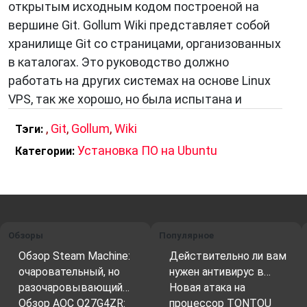
открытым исходным кодом построеной на
вершине Git. Gollum Wiki представляет собой
хранилище Git со страницами, организованных
в каталогах. Это руководство должно
работать на других системах на основе Linux
VPS, так же хорошо, но была испытана и
,
Git
,
Gollum
,
Wiki
Тэги:
Установка ПО на Ubuntu
Категории:
Обзоры
Популярное
Обзор Steam Machine:
Действительно ли вам
очаровательный, но
нужен антивирус в…
разочаровывающий…
Новая атака на
Обзор AOC Q27G4ZR:
процессор TONTOU