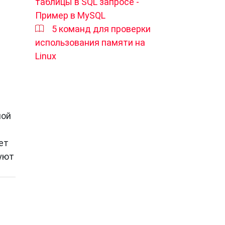
таблицы в SQL запросе -
Пример в MySQL
5 команд для проверки
использования памяти на
Linux
шой
ет
зуют