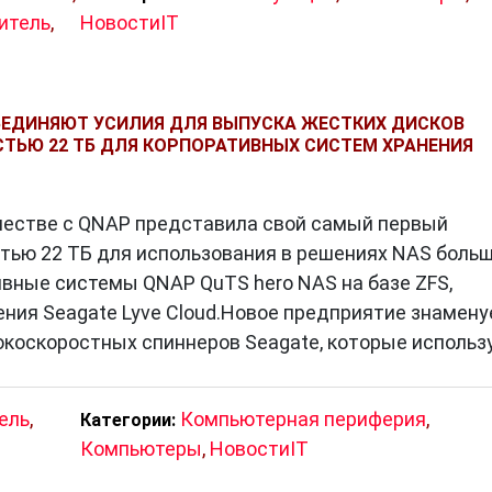
итель
,
НовостиIT
ЪЕДИНЯЮТ УСИЛИЯ ДЛЯ ВЫПУСКА ЖЕСТКИХ ДИСКОВ
СТЬЮ 22 ТБ ДЛЯ КОРПОРАТИВНЫХ СИСТЕМ ХРАНЕНИЯ
честве с QNAP представила свой самый первый
тью 22 ТБ для использования в решениях NAS боль
вные системы QNAP QuTS hero NAS на базе ZFS,
ения Seagate Lyve Cloud.Новое предприятие знамену
сокоскоростных спиннеров Seagate, которые исполь
ель
,
Компьютерная периферия
,
Категории:
Компьютеры
,
НовостиIT