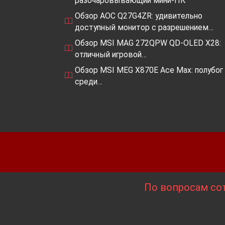
разочаровывающий мини-ПК
Обзор AOC Q27G4ZR: удивительно
доступный монитор с разрешением…
Обзор MSI MAG 272QPW QD-OLED X28:
отличный игровой…
Обзор MSI MEG X870E Ace Max: полубог
среди…
По вопросам сот