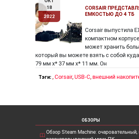
ОКТ
18
CORSAIR ПРЕДСТАВЛ
ЕМКОСТЬЮ ДО 4 ТБ
2022
Corsair выпустила E
компактном корпусе.
может хранить бол
который вы можете взять с собой куда
79 мм x* 37 мм x* 11 мм. Он
,
Corsair
,
USB-C
,
внешний накопит
Тэги:
ОБЗОРЫ
Обзор Steam Machine: очаровательный, 