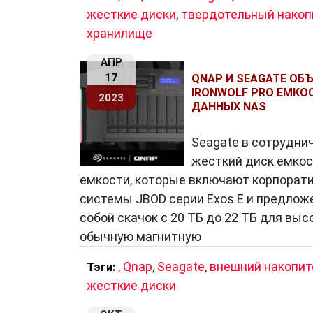
жесткие диски
,
твердотельный накоп
хранилище
АПР
17
QNAP И SEAGATE ОБ
IRONWOLF PRO ЕМКО
2023
ДАННЫХ NAS
Seagate в сотрудни
жесткий диск емкос
емкости, которые включают корпорати
системы JBOD серии Exos E и предлож
собой скачок с 20 ТБ до 22 ТБ для вы
обычную магнитную
,
Qnap
,
Seagate
,
внешний накопит
Тэги:
жесткие диски