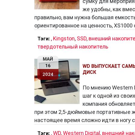
сумку для мероприя
же удобны, как вме
правильно, вам нужна большая емкост
ориентированное на ценность, XS1000 от
,
Kingston
,
SSD
,
внешний накопит
Тэги:
твердотельный накопитель
МАЙ
16
WD ВЫПУСКАЕТ САМ
ДИСК
2024
По мнению Western D
шаг к одной из сво
компания обновляет
при этом 2,5-дюймовые портативные ж
настоящее время сложно идти в ногу с
,
WD
,
Western Digital
,
внешний нак
Тэги: