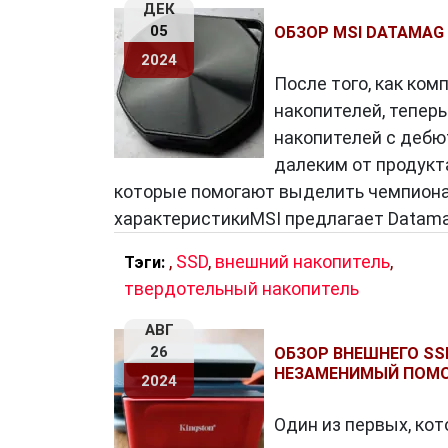
ДЕК
05
ОБЗОР MSI DATAMAG
2024
После того, как ко
накопителей, тепер
накопителей с дебю
далеким от продукт
которые помогают выделить чемпиона 
характеристикиMSI предлагает Datamag
,
SSD
,
внешний накопитель
,
Тэги:
твердотельный накопитель
АВГ
26
ОБЗОР ВНЕШНЕГО SSD
НЕЗАМЕНИМЫЙ ПОМО
2024
Один из первых, ко