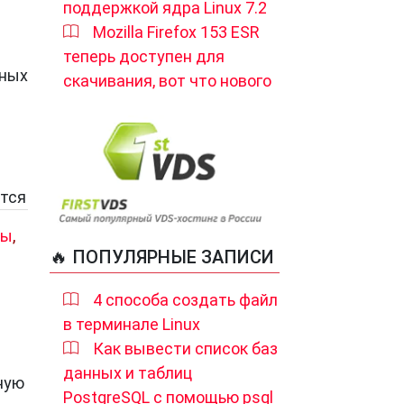
поддержкой ядра Linux 7.2
Mozilla Firefox 153 ESR
теперь доступен для
ьных
скачивания, вот что нового
ется
ры
,
🔥 ПОПУЛЯРНЫЕ ЗАПИСИ
4 способа создать файл
в терминале Linux
Как вывести список баз
данных и таблиц
ную
PostgreSQL с помощью psql