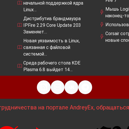
Fire 7
начальной поддержкой ядра
Мышь Logit
Linux…
наконец-т
Дистрибутив брандмауэра
Использова
IPFire 2.29 Core Update 203
Заменяет…
Corsair со
новые спо
Новая уязвимость в Linux,
связанная с файловой
системой…
Среда рабочего стола KDE
Plasma 6.8 выйдет 14…
рудничества на портале AndreyEx, обращатьс