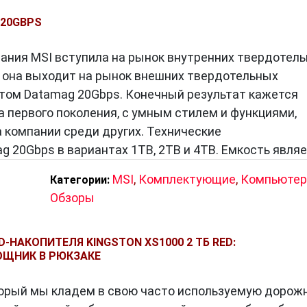
 20GBPS
мпания MSI вступила на рынок внутренних твердотел
ь она выходит на рынок внешних твердотельных
том Datamag 20Gbps. Конечный результат кажется
а первого поколения, с умным стилем и функциями,
компании среди других. Технические
 20Gbps в вариантах 1TB, 2TB и 4TB. Емкость явля
MSI
,
Комплектующие
,
Компьюте
Категории:
Обзоры
-НАКОПИТЕЛЯ KINGSTON XS1000 2 ТБ RED:
ЩНИК В РЮКЗАКЕ
торый мы кладем в свою часто используемую дорож