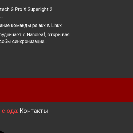
ech G Pro X Superlight 2
о…
ние команды ps aux в Linux
трудничает с Nanoleaf, открывая
собы синхронизации…
я сюда:
Контакты