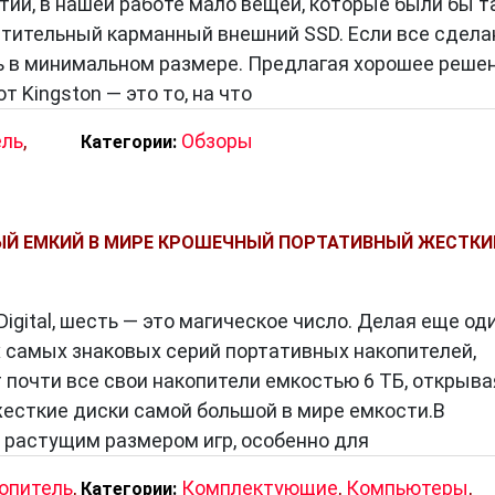
тий, в нашей работе мало вещей, которые были бы т
стительный карманный внешний SSD. Если все сдела
ь в минимальном размере. Предлагая хорошее решен
 Kingston — это то, на что
ель
,
Обзоры
Категории:
ЫЙ ЕМКИЙ В МИРЕ КРОШЕЧНЫЙ ПОРТАТИВНЫЙ ЖЕСТКИ
igital, шесть — это магическое число. Делая еще од
их самых знаковых серий портативных накопителей,
 почти все свои накопители емкостью 6 ТБ, открыва
есткие диски самой большой в мире емкости.В
 растущим размером игр, особенно для
опитель
,
Комплектующие
,
Компьютеры
,
Категории: