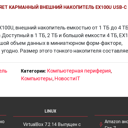
ЯЕТ КАРМАННЫЙ ВНЕШНИЙ НАКОПИТЕЛЬ EX100U USB-C
X100U, внешний накопитель емкостью от 1 ТБ до 4 ТБ
Доступный в 1 ТБ, 2 ТБ и большой емкости 4 ТБ, EX
ьшой объем данных в миниатюрном форм-факторе,
 угодно. Размер этого тонкого накопителя составля
ель
Компьютерная периферия
,
Категории:
Компьютеры
,
НовостиIT
LINUX
но
Amazon ан
VirtualBox 7.2.14 Выпущен с