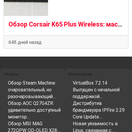
Обзор Corsair K65 Plus Wireless: мастер многозадачности
648 дней назад
Обзоры
Популярное
Обзор Steam Machine:
VirtualBox 7.2.14
очаровательный, но
Выпущен с начальной
разочаровывающий…
поддержкой…
Обзор AOC Q27G4ZR:
Дистрибутив
удивительно доступный
брандмауэра IPFire 2.29
монитор…
Core Update…
Обзор MSI MAG
Новая уязвимость в
272QPW QD-OLED X28:…
Linux, связанная с…