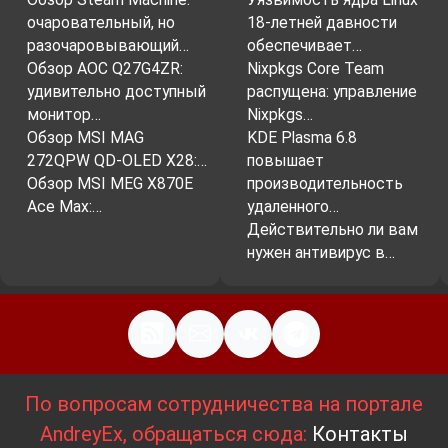
очаровательный, но
18-летней давности
разочаровывающий…
обеспечивает…
Обзор AOC Q27G4ZR:
Nixpkgs Core Team
удивительно доступный
распущена: управление
монитор…
Nixpkgs…
Обзор MSI MAG
KDE Plasma 6.8
272QPW QD-OLED X28:…
повышает
Обзор MSI MEG X870E
производительность
Ace Max:…
удаленного…
Действительно ли вам
нужен антивирус в…
По вопросам сотрудничества на портале
AndreyEx, обращаться сюда:
Контакты